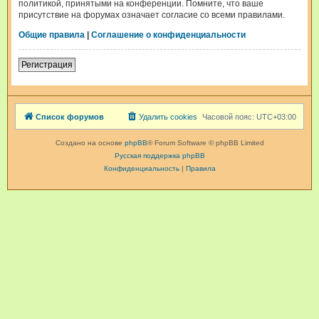
политикой, принятыми на конференции. Помните, что ваше
присутствие на форумах означает согласие со всеми правилами.
Общие правила
|
Соглашение о конфиденциальности
Регистрация
Список форумов
Удалить cookies
Часовой пояс:
UTC+03:00
Создано на основе
phpBB
® Forum Software © phpBB Limited
Русская поддержка phpBB
Конфиденциальность
|
Правила