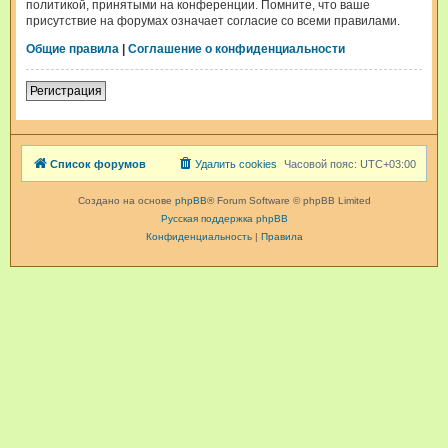
политикой, принятыми на конференции. Помните, что ваше
присутствие на форумах означает согласие со всеми правилами.
Общие правила
|
Соглашение о конфиденциальности
Регистрация
Список форумов
Удалить cookies
Часовой пояс:
UTC+03:00
Создано на основе
phpBB
® Forum Software © phpBB Limited
Русская поддержка phpBB
Конфиденциальность
|
Правила