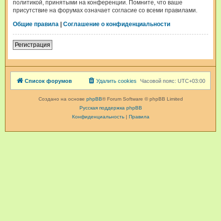
политикой, принятыми на конференции. Помните, что ваше
присутствие на форумах означает согласие со всеми правилами.
Общие правила
|
Соглашение о конфиденциальности
Регистрация
Список форумов
Удалить cookies
Часовой пояс:
UTC+03:00
Создано на основе
phpBB
® Forum Software © phpBB Limited
Русская поддержка phpBB
Конфиденциальность
|
Правила