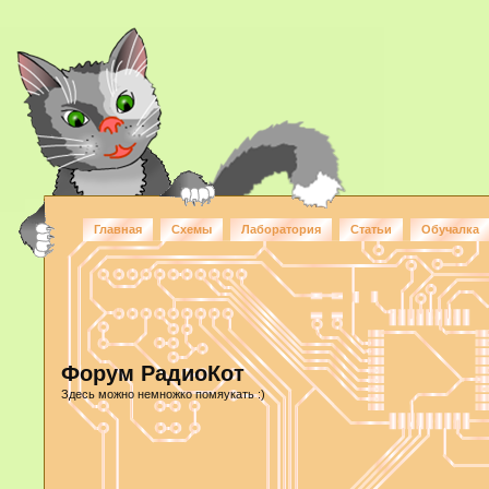
Главная
Схемы
Лаборатория
Статьи
Обучалка
Форум РадиоКот
Здесь можно немножко помяукать :)