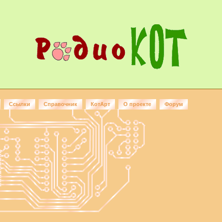
Ссылки
Справочник
КотАрт
О проекте
Форум