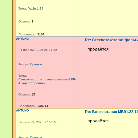
Тема:
Рш2н-1-17
Ответы:
3
Просмотры:
3107
AHTUNG
Re: Стеклотекстолит фольги
продаётся
Чт июл 02, 2026 08:34:29
Форум:
Продам
Тема:
Стеклотекстолит фольгированный FR-
4, односторонний.
Ответы:
15
Просмотры:
148244
AHTUNG
Re: Блок питания МВ91.22.11
продаётся.
Пн июн 29, 2026 17:55:40
Форум:
Продам