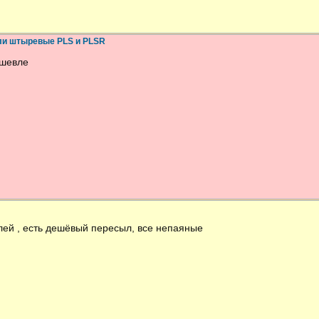
ли штыревые PLS и PLSR
ешевле
лей , есть дешёвый пересыл, все непаяные