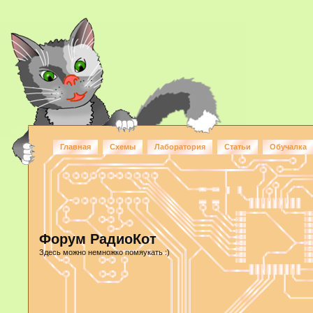
Главная
Схемы
Лаборатория
Статьи
Обучалка
Форум РадиоКот
Здесь можно немножко помяукать :)