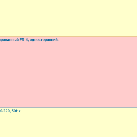
рованный FR-4, односторонний.
0/220, 50Hz