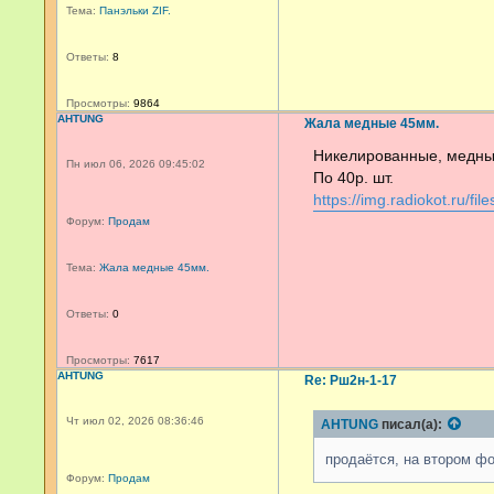
Тема:
Панэльки ZIF.
Ответы:
8
Просмотры:
9864
AHTUNG
Жала медные 45мм.
Никелированные, медные
Пн июл 06, 2026 09:45:02
По 40р. шт.
https://img.radiokot.ru/fi
Форум:
Продам
Тема:
Жала медные 45мм.
Ответы:
0
Просмотры:
7617
AHTUNG
Re: Рш2н-1-17
Чт июл 02, 2026 08:36:46
AHTUNG
писал(а):
продаётся, на втором фо
Форум:
Продам