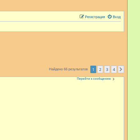
Регистрация
Вход
1
2
3
4
След.
Найдено 66 результатов
Перейти к сообщению