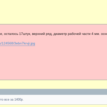
, осталось 17штук, верхний ряд, диаметр рабочей части 4 мм. ос
les/124568/3ebn7krvji.jpg
то все за 1400р.