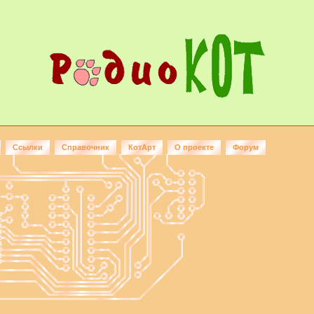
Ссылки
Справочник
КотАрт
О проекте
Форум