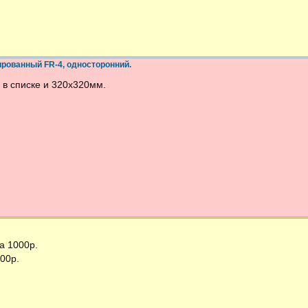
рованный FR-4, односторонний.
о в списке и 320х320мм.
за 1000р.
500р.