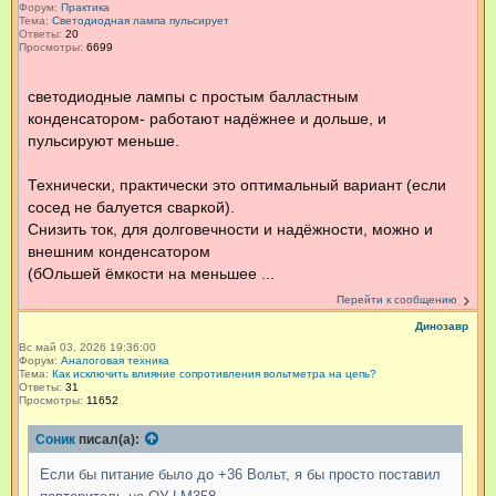
Форум:
Практика
Тема:
Светодиодная лампа пульсирует
Ответы:
20
Просмотры:
6699
светодиодные лампы с простым балластным
конденсатором- работают надёжнее и дольше, и
пульсируют меньше.
Технически, практически это оптимальный вариант (если
сосед не балуется сваркой).
Снизить ток, для долговечности и надёжности, можно и
внешним конденсатором
(бОльшей ёмкости на меньшее ...
Перейти к сообщению
Динозавр
Вс май 03, 2026 19:36:00
Форум:
Аналоговая техника
Тема:
Как исключить влияние сопротивления вольтметра на цепь?
Ответы:
31
Просмотры:
11652
Соник
писал(а):
Если бы питание было до +36 Вольт, я бы просто поставил