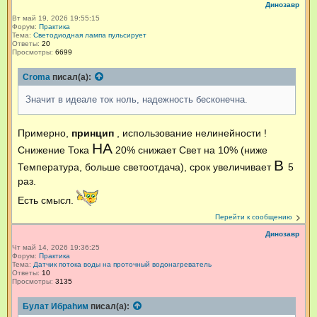
Динозавр
Вт май 19, 2026 19:55:15
Форум:
Практика
Тема:
Светодиодная лампа пульсирует
Ответы:
20
Просмотры:
6699
Croma
писал(а):
Значит в идеале ток ноль, надежность бесконечна.
Примерно,
принцип
, использование нелинейности !
НА
Снижение Тока
20% снижает Свет на 10% (ниже
В
Температура, больше светоотдача), срок увеличивает
5
раз.
Есть смысл.
Перейти к сообщению
Динозавр
Чт май 14, 2026 19:36:25
Форум:
Практика
Тема:
Датчик потока воды на проточный водонагреватель
Ответы:
10
Просмотры:
3135
Булат Ибраһим
писал(а):