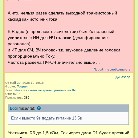
А что, нельзя разве сделать выходной транзисторный
каскад как источник тока
В Радио (в прошлом тысячелетии) был 2х полосный
усилитель с ИН для НЧ головки (демпфирование
резонанса)
и ИТ для СЧ, ВЧ головок т.к. звуковое давление головки
пропорционально Току.
Частота раздела НЧ-СЧ значительно выше ...
Перейти к сообщению
Динозавр
Сб май 30, 2026 19:15:18
Форум:
Теория
Тема:
Имеется схема гитарной примочки на 9в.
Ответы:
7
Просмотры:
382
Eggi
писал(а):
Если вместо 9в подать питание 13,5в
Увеличить R6 до 1,5 кОм, Ток через диод D1 будет прежний