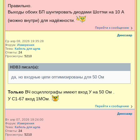
Правильно.
Выходы обоих БП шунтировать диодами Шоттки на 10 А
(можно внутри) для надёжности.
Перейти к сообщению
Динозавр
Ср апр 08, 2026 19:35:28
Форум:
Измерения
Тема:
Кабель для щупа
Ответы:
24
Просмотры:
5210
HDB3 писал(а):
да, но входные цепи оптимизированы для 50 Ом
Только
ВЧ осциллографы имеют вход У на 50 Ом .
У С1-67 вход 1МОм.
Перейти к сообщению
Динозавр
Вт апр 07, 2026 19:24:00
Форум:
Измерения
Тема:
Кабель для щупа
Ответы:
24
Просмотры:
5210