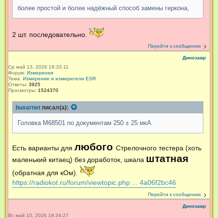
более простой и более надёжный способ замены геркона,
2 шт. последовательно.
Перейти к сообщению
Динозавр
Ср май 13, 2026 18:33:11
Форум:
Измерения
Тема:
Измерение и измерители ESR
Ответы:
3925
Просмотры:
1524370
buxarnet
писал(а):
Головка М68501 по документам 250 ± 25 мкА
любого
Есть варианты для
Стрелочного тестера (хоть
штатная
маленький китаец) без доработок, шкала
(обратная для кОм).
https://radiokot.ru/forum/viewtopic.php ... 4a06f2bc46
Перейти к сообщению
Динозавр
Вс май 10, 2026 19:34:27