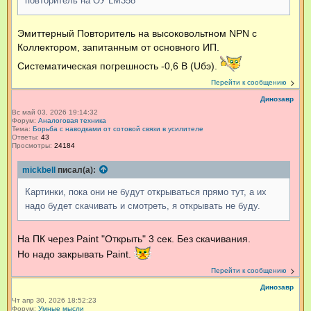
повторитель на ОУ LM358
Эмиттерный Повторитель на высоковольтном NPN с
Коллектором, запитанным от основного ИП.
Систематическая погрешность -0,6 В (Uбэ).
Перейти к сообщению
Динозавр
Вс май 03, 2026 19:14:32
Форум:
Аналоговая техника
Тема:
Борьба с наводками от сотовой связи в усилителе
Ответы:
43
Просмотры:
24184
mickbell
писал(а):
Картинки, пока они не будут открываться прямо тут, а их
надо будет скачивать и смотреть, я открывать не буду.
На ПК через Paint "Открыть" 3 сек. Без скачивания.
Но надо закрывать Paint.
Перейти к сообщению
Динозавр
Чт апр 30, 2026 18:52:23
Форум:
Умные мысли