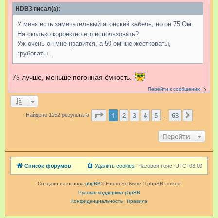
HDB3 писал(а):
У меня есть замечательный японский кабель, но он 75 Ом.
На сколько корректно его использовать?
Уж очень он мне нравится, а 50 омные жестковаты,
грубоваты...
75 лучше, меньше погонная ёмкость.
Перейти к сообщению
Страница
1
из
63
1
2
3
4
5
63
След.
Найдено 1252 результата
…
Перейти
Список форумов
Удалить cookies
Часовой пояс:
UTC+03:00
Создано на основе
phpBB
® Forum Software © phpBB Limited
Русская поддержка phpBB
Конфиденциальность
|
Правила