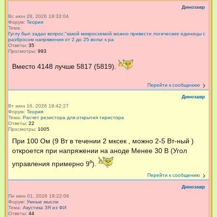
Динозавр
Вс июн 28, 2026 19:33:04
Форум:
Теория
Тема:
Гуглу был задан вопрос:"какой микросхемой можно привести логические единицы с
разбросом напряжения от 2 до 25 вольт к ра
Ответы:
35
Просмотры:
993
Вместо 4148 лучше 5817 (5819).
Перейти к сообщению
Динозавр
Вт июн 16, 2026 19:42:27
Форум:
Теория
Тема:
Расчет резистора для открытия тиристора
Ответы:
22
Просмотры:
1005
При 100 Ом (9 Вт в течении 2 мксек , можно 2-5 Вт-ный )
откроется при напряжении на аноде Менее 30 В (Угол
управления примерно 9⁰).
Перейти к сообщению
Динозавр
Пн июн 01, 2026 19:22:06
Форум:
Умные мысли
Тема:
Акустика ЗЯ из ФИ
Ответы:
44