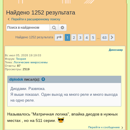
и
Найдено 1252 результата
с
Перейти к расширенному поиску
к
Поиск
Расширенный поиск
Страница
1
из
63
1
2
3
4
5
63
След.
Найдено 1252 результата
…
Динозавр
Вс июл 05, 2026 19:19:03
Форум:
Теория
Тема:
Логические микросхемы
Ответы:
87
Просмотры:
2519
diplodok
писал(а):
Диодами. Развязка.
Я выше показал. Один выход на много реле и много выхода
на одно реле.
Называлось "Матричная логика", впайка диодов в нужных
местах , но на 511 серии.
Перейти к сообщению