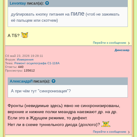
Levontay
писал(а):
пиле
дублировать кнопку питания на
(чтоб не зажимать
её пальцем или скотчем)
А ТБ?
Перейти к сообщению
Динозавр
Сб май 23, 2026 19:28:11
Форум:
Измерения
Тема:
Ремонт осцилографа С1-118А
Ответы:
440
Просмотры:
135612
АлександрЛ
писал(а):
А при чём тут "синхронизация"?
Фронты (невидимые здесь) явно не синхронизированы,
верхние и нижние полки меандра наезжают др. на др.
Если это в Ждущем режиме, то дефект.
Нет ли в схеме туннельного диода (дохлого)?
Перейти к сообщению