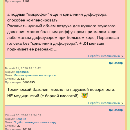
Просмотры:
2162
а подлый "микрофон" еще и кривляния диффузора
способен компенсировать
Раскачать нужный объём воздуха для нужного звукового
давления можно большим диффузором при малом ходе,
либо малым диффузором при Большом ходе, Поршневая
головка без "кривляний диффузора", + ЗЯ меньше
поднимает её резонанс ...
Перейти к сообщению
Динозавр
Вс май 31, 2026 19:16:42
Форум:
Практика
Тема:
Мелкие практические вопросы
Ответы:
37447
Просмотры:
6660495
Технический Вазелин, можно по наружной поверхности.
НЕ медицинский (с борной кислотой).
Перейти к сообщению
Динозавр
Сб май 30, 2026 19:54:02
Форум:
Теория
Тема:
Подбор выходных ламп в пару.
Ответы:
37
Просмотры:
10110