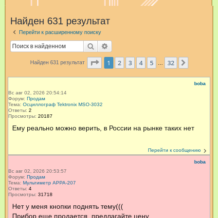
и
Найден 631 результат
с
Перейти к расширенному поиску
к
Поиск
Расширенный поиск
Страница
1
из
32
1
2
3
4
5
32
След.
Найден 631 результат
…
boba
Вс авг 02, 2026 20:54:14
Форум:
Продам
Тема:
Осциллограф Tektronix MSO-3032
Ответы:
2
Просмотры:
20187
Ему реально можно верить, в России на рынке таких нет
Перейти к сообщению
boba
Вс авг 02, 2026 20:53:57
Форум:
Продам
Тема:
Мультиметр APPA-207
Ответы:
4
Просмотры:
31718
Нет у меня кнопки поднять тему(((
Прибор еще продается, предлагайте цену.