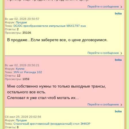
Перейти к сообщению
boba
Вс авг 02, 2026 20:50:57
Форум:
Продам
Тема:
DC/DC преобразователи импульсные MAX1797 eua
Ответы:
2
Просмотры:
35106
В продаже...Если заберете все, о цене договоримся.
Перейти к сообщению
boba
Вс авг 02, 2026 20:50:21
Форум:
Куплю
Тема:
УНЧ от Ригонда 102
Ответы:
12
Просмотры:
1059
Мне собственно нужны то только выходные трансы,
остального все есть.
Слеповат я уже стал чтоб мотать их...
Перейти к сообщению
boba
Сб июл 25, 2026 20:02:56
Форум:
Продам
Тема:
Станочный крестовинный (координатный) стол ЭНКОР
Ответы:
6