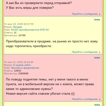
А как Вы их проверяете перед отправкой?
У Вас есть меры для поверки?
Перейти к сообщению
boba
Чт июн 18, 2026 09:37:55
Форум:
Продам
Тема:
DC/DC преобразователи БПС-54
Ответы:
11
Просмотры:
23796
Преобразователи в продаже, на рынке их просто нет, кому
надо торопитесь приобрести.
Перейти к сообщению
boba
Чт июн 11, 2026 18:19:30
Форум:
О нашем сайте...
Тема:
Жалобы и предложения...
Ответы:
12810
Просмотры:
2393608
По поводу поднятия темы, нет у меня такого в меню
пункта, ни в мобильной версии ни с компа, может права
какие то админовские нужны?
Новая версия сайта совсем убогая стала (((
Перейти к сообщению
boba