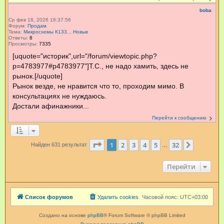
boba
Ср фев 18, 2026 16:37:56
Форум:
Продам
Тема:
Микросхемы К133... Новые
Ответы:
8
Просмотры:
7335
[uquote="историк",url="/forum/viewtopic.php?
p=4783977#p4783977"]Т.С., не надо хамить, здесь не
рынок.[/uquote]
Рынок везде, не нравится что то, проходим мимо. В
консультациях не нуждаюсь.
Достали афинажники...
Перейти к сообщению
Страница
1
из
32
1
2
3
4
5
32
След.
Найден 631 результат
…
Перейти
Список форумов
Удалить cookies
Часовой пояс:
UTC+03:00
Создано на основе
phpBB
® Forum Software © phpBB Limited