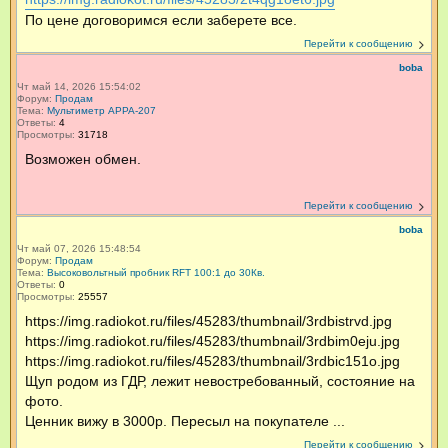
По цене договоримся если заберете все.
Перейти к сообщению
boba
Чт май 14, 2026 15:54:02
Форум:
Продам
Тема:
Мультиметр APPA-207
Ответы:
4
Просмотры:
31718
Возможен обмен.
Перейти к сообщению
boba
Чт май 07, 2026 15:48:54
Форум:
Продам
Тема:
Высоковольтный пробник RFT 100:1 до 30Кв.
Ответы:
0
Просмотры:
25557
https://img.radiokot.ru/files/45283/thumbnail/3rdbistrvd.jpg
https://img.radiokot.ru/files/45283/thumbnail/3rdbim0eju.jpg
https://img.radiokot.ru/files/45283/thumbnail/3rdbic151o.jpg
Щуп родом из ГДР, лежит невостребованный, состояние на
фото.
Ценник вижу в 3000р. Пересыл на покупателе ...
Перейти к сообщению