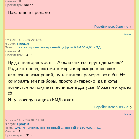
Ответы:
11
Просмотры:
56955
Пока еще в продаже.
Перейти к сообщению
boba
Чт июн 18, 2026 20:42:01
Форум:
Продам
Тема:
Штангенциркуль электронный цифровой 0-150 0,01 и ТД
Ответы:
4
Просмотры:
1310
Ну да, повторяемость... А если они все врут одинаково?
Ради интереса, возьмите меры и промерьте во всем
диапазоне измерений, ну так пяток промеров хотябы. Не
хочу хаять эти приборы, просто интересно, да и коты
потянутся их покупать, если все в допуске. Может и я куплю
😊
Я тут соседу в ящика КМД отдал ...
Перейти к сообщению
boba
Чт июн 18, 2026 09:41:10
Форум:
Продам
Тема:
Штангенциркуль электронный цифровой 0-150 0,01 и ТД
Ответы:
4
Просмотры:
1310