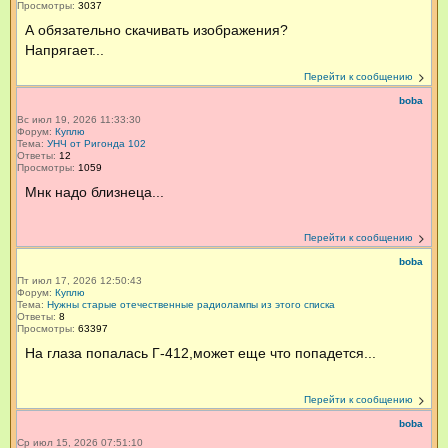
Просмотры:
3037
А обязательно скачивать изображения?
Напрягает...
Перейти к сообщению
boba
Вс июл 19, 2026 11:33:30
Форум:
Куплю
Тема:
УНЧ от Ригонда 102
Ответы:
12
Просмотры:
1059
Мнк надо близнеца...
Перейти к сообщению
boba
Пт июл 17, 2026 12:50:43
Форум:
Куплю
Тема:
Нужны старые отечественные радиолампы из этого списка
Ответы:
8
Просмотры:
63397
На глаза попалась Г-412,может еще что попадется...
Перейти к сообщению
boba
Ср июл 15, 2026 07:51:10