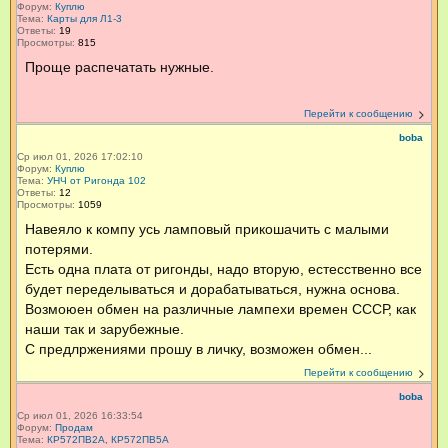
Форум:
Куплю
Тема:
Карты для Л1-3
Ответы:
19
Просмотры:
815
Проще распечатать нужные.
Перейти к сообщению
boba
Ср июл 01, 2026 17:02:10
Форум:
Куплю
Тема:
УНЧ от Ригонда 102
Ответы:
12
Просмотры:
1059
Навеяло к компу усь ламповый прикошачить с малыми
потерями.
Есть одна плата от ригонды, надо вторую, естесственно все
будет переделываться и дорабатываться, нужна основа.
Возмоюен обмен на различные лампехи времен СССР, как
наши так и зарубежные.
С предлржениями прошу в личку, возможен обмен...
Перейти к сообщению
boba
Ср июл 01, 2026 16:33:54
Форум:
Продам
Тема:
КР572ПВ2А, КР572ПВ5А