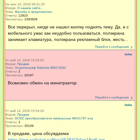
Ср июн 10, 2026 08:31:25
Форум:
О нашем сайте...
Тема:
Жалобы и предложения...
Ответы:
12810
Просмотры:
2393608
Все перерыл, нигде не нашел кнопку поднять тему. Да, и с
мобильного ужас как неудобно пользоваться, полэкрана
занимает клавиатура, полэкрана рекламный блок, жесть...
Перейти к сообщению
boba
Чт май 14, 2026 15:54:52
Форум:
Продам
Тема:
Осциллограф Tektronix MSO-3032
Ответы:
2
Просмотры:
20187
Возможен обмен на минитрактор.
Перейти к сообщению
boba
Чт май 14, 2026 15:54:26
Форум:
Продам
Тема:
DC/DC преобразователи импульсные MAX1797 eua
Ответы:
2
Просмотры:
35106
В продаже, цена обсуждаема
https://img.radiokot.ru/files/45283/2t4qg18et6.jpg