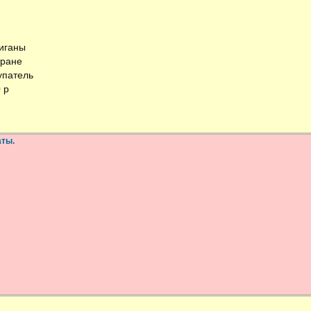
лиганы
тране
упатель
 р
аты.