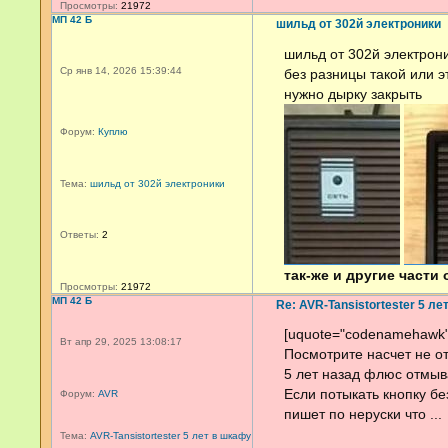
Просмотры:
21972
МП 42 Б
шильд от 302й электроники
шильд от 302й электрон
Ср янв 14, 2026 15:39:44
без разницы такой или э
нужно дырку закрыть
Форум:
Куплю
Тема:
шильд от 302й электроники
Ответы:
2
так-же и другие части
Просмотры:
21972
МП 42 Б
Re: AVR-Tansistortester 5 ле
[uquote="codenamehawk",
Вт апр 29, 2025 13:08:17
Посмотрите насчет не о
5 лет назад флюс отмыв
Если потыкать кнопку бе
Форум:
AVR
пишет по неруски что ...
Тема:
AVR-Tansistortester 5 лет в шкафу