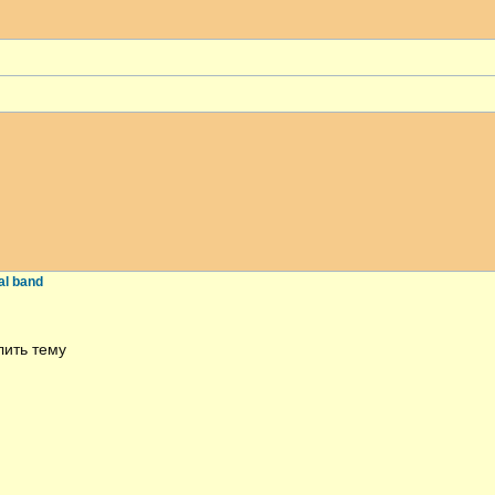
al band
лить тему