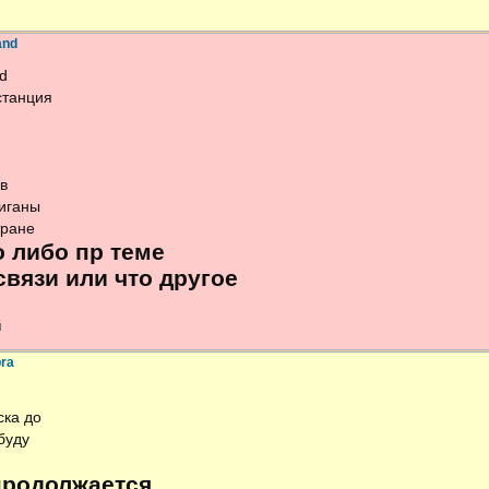
and
d
станция
в
лиганы
тране
 либо пр теме
 связи или что другое
й
bra
ска до
буду
продолжается