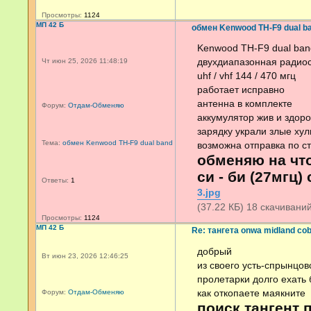
Просмотры:
1124
МП 42 Б
обмен Kenwood TH-F9 dual b
Kenwood TH-F9 dual ban
двухдиапазонная радио
Чт июн 25, 2026 11:48:19
uhf / vhf 144 / 470 мгц
работает исправно
антенна в комплекте
Форум:
Отдам-Обменяю
аккумулятор жив и здоро
зарядку украли злые ху
Тема:
обмен Kenwood TH-F9 dual band
возможна отправка по с
обменяю на что
си - би (27мгц)
Ответы:
1
3.jpg
(37.22 КБ) 18 скачивани
Просмотры:
1124
МП 42 Б
Re: тангета onwa midland co
добрый
Вт июн 23, 2026 12:46:25
из своего усть-спрынцов
пролетарки долго ехать 
как откопаете маякните
Форум:
Отдам-Обменяю
поиск тангент 