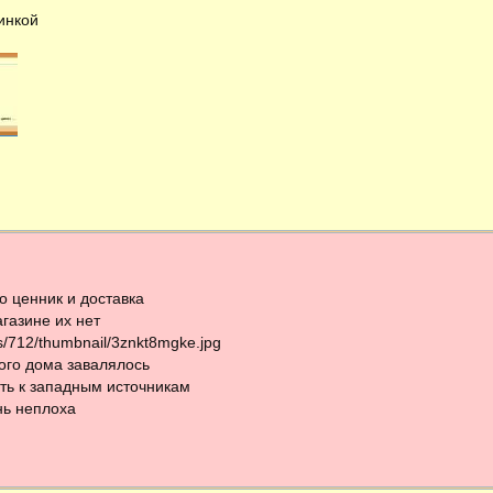
инкой
о ценник и доставка
агазине их нет
les/712/thumbnail/3znkt8mgke.jpg
ого дома завалялось
ть к западным источникам
нь неплоха