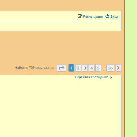
Регистрация
Вход
Страница
1
из
36
1
2
3
4
5
36
След.
Найдено 709 результатов
…
Перейти к сообщению