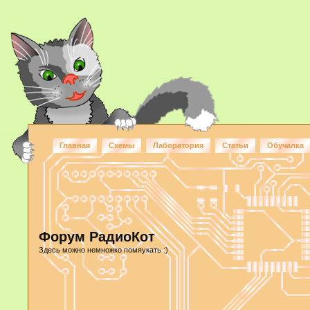
Главная
Схемы
Лаборатория
Статьи
Обучалка
Форум РадиоКот
Здесь можно немножко помяукать :)