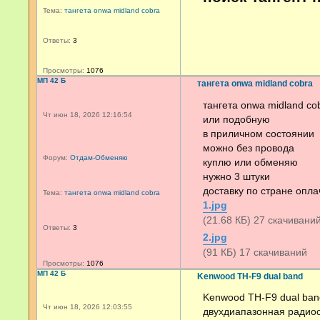
Тема:
тангета onwa midland cobra
Ответы:
3
Просмотры:
1076
МП 42 Б
тангета onwa midland cobra
тангета onwa midland co
Чт июн 18, 2026 12:16:54
или подобную
в приличном состоянии
можно без провода
Форум:
Отдам-Обменяю
куплю или обменяю
нужно 3 штуки
доставку по стране опла
Тема:
тангета onwa midland cobra
1.jpg
(21.68 КБ) 27 скачивани
Ответы:
3
2.jpg
(91 КБ) 17 скачиваний
Просмотры:
1076
МП 42 Б
Kenwood TH-F9 dual band
Kenwood TH-F9 dual ban
Чт июн 18, 2026 12:03:55
двухдиапазонная радио