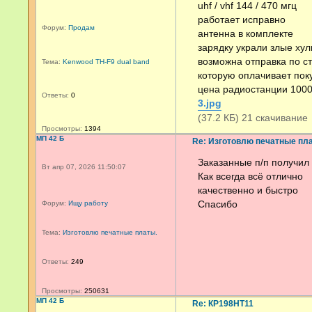
uhf / vhf 144 / 470 мгц
работает исправно
Форум:
Продам
антенна в комплекте
зарядку украли злые ху
возможна отправка по с
Тема:
Kenwood TH-F9 dual band
которую оплачивает пок
цена радиостанции 1000
Ответы:
0
3.jpg
(37.2 КБ) 21 скачивание
Просмотры:
1394
МП 42 Б
Re: Изготовлю печатные пл
Заказанные п/п получил
Вт апр 07, 2026 11:50:07
Как всегда всё отлично
качественно и быстро
Спасибо
Форум:
Ищу работу
Тема:
Изготовлю печатные платы.
Ответы:
249
Просмотры:
250631
МП 42 Б
Re: КР198НТ11