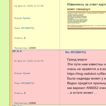
Извиняюсь за ответ карт
Ср фев 11, 2026 12:17:46
комп глюканул
Форум:
Куплю
Тема:
КР198НТ11
Ответы:
5
Просмотры:
12608
МП 42 Б
Re: КР198НТ11
Гранд мерси
Вт фев 10, 2026 12:31:55
Эти пути нам известны н
очень не нравятся а в м
https://img.radiokot.ru/fi
Форум:
Куплю
Была надежда может у к
Видно придётся прильну
Тема:
КР198НТ11
как вариант AN6652 оче
...а кстати может ...
Ответы:
5
Просмотры:
12608