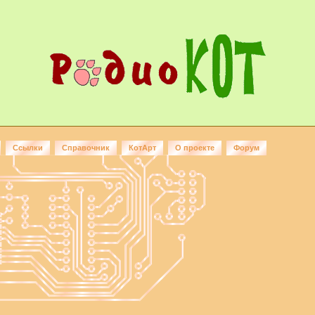
Ссылки
Справочник
КотАрт
О проекте
Форум