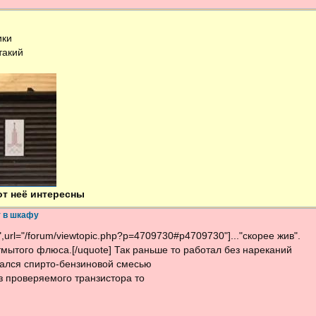
ики
такий
 от неё интересны
т в шкафу
url="/forum/viewtopic.php?p=4709730#p4709730"]..."скорее жив".
тмытого флюса.[/uquote] Так раньше то работал без нареканий
ался спирто-бензиновой смесью
з проверяемого транзистора то