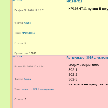
МП 42 Б
КР198НТ11
КР198НТ11 нужно 5 шт
Пн фев 09, 2026 12:12:51
Форум:
Куплю
Тема:
КР198НТ11
Ответы:
5
Просмотры:
12608
МП 42 Б
Re: шильд от 302й электрон
модификации типа
Вт янв 20, 2026 15:41:14
302-1
302-2
302-3
Форум:
Куплю
интереса не представля
Тема:
шильд от 302й электроники
Ответы:
2