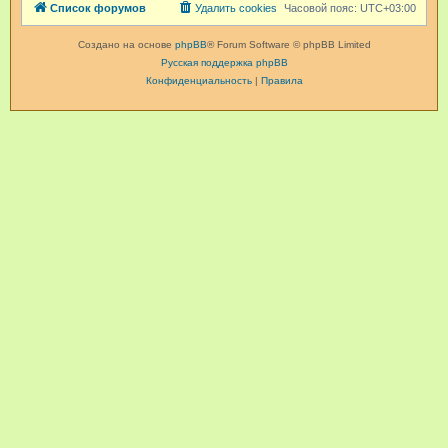
Список форумов
Удалить cookies
Часовой пояс:
UTC+03:00
Создано на основе
phpBB
® Forum Software © phpBB Limited
Русская поддержка phpBB
Конфиденциальность
|
Правила