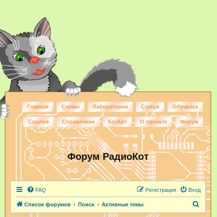
Главная
Схемы
Лаборатория
Статьи
Обучалка
Ссылки
Справочник
КотАрт
О проекте
Форум
Форум РадиоКот
FAQ
Регистрация
Вход
П
Список форумов
Поиск
Активные темы
о