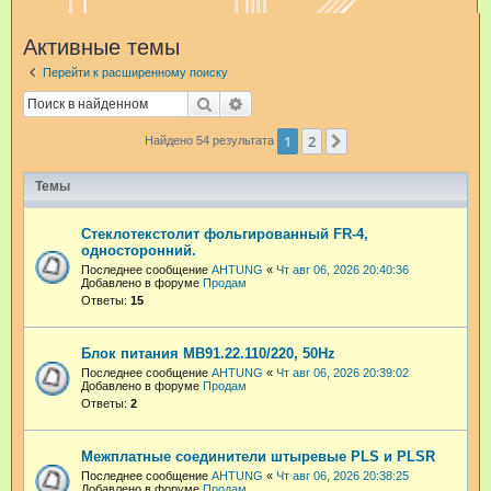
и
Активные темы
с
Перейти к расширенному поиску
к
Поиск
Расширенный поиск
1
2
След.
Найдено 54 результата
Темы
Стеклотекстолит фольгированный FR-4,
односторонний.
Последнее сообщение
AHTUNG
«
Чт авг 06, 2026 20:40:36
Добавлено в форуме
Продам
Ответы:
15
Блок питания МВ91.22.110/220, 50Hz
Последнее сообщение
AHTUNG
«
Чт авг 06, 2026 20:39:02
Добавлено в форуме
Продам
Ответы:
2
Межплатные соединители штыревые PLS и PLSR
Последнее сообщение
AHTUNG
«
Чт авг 06, 2026 20:38:25
Добавлено в форуме
Продам