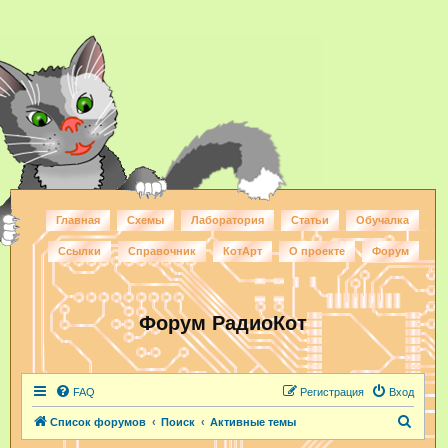
Главная
Схемы
Лаборатория
Статьи
Обучалка
Ссылки
Справочник
КотАрт
О проекте
Форум
Форум РадиоКот
FAQ
Регистрация
Вход
П
Список форумов
Поиск
Активные темы
о