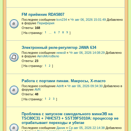
FM приёмник RDA5807
Последнее сообщение
kvn234
«
Чт авг 06, 2026 15:01:49
Добавлено
в форуме
Периферия
Ответы:
168
1
6
7
8
9
…
Электронный реле-регулятор JAWA 634
Последнее сообщение
немой
«
Чт авг 06, 2026 14:08:29
Добавлено
в форуме
АвтоМотоВело
Ответы:
23
1
2
Работа с портами пинам. Макросы, X-macro
Последнее сообщение
Adrift
«
Чт авг 06, 2026 09:34:30
Добавлено в
форуме
AVR
Ответы:
48
1
2
3
Проблема с запуском самодельного миниЭВ на
TSC80C31 + 74HC573 + SST39FS010A: процессор не
отрабатывает переходы и убегае
Последнее сообщение
Даник
«
Ср авг 05, 2026 22:14:38
Добавлено