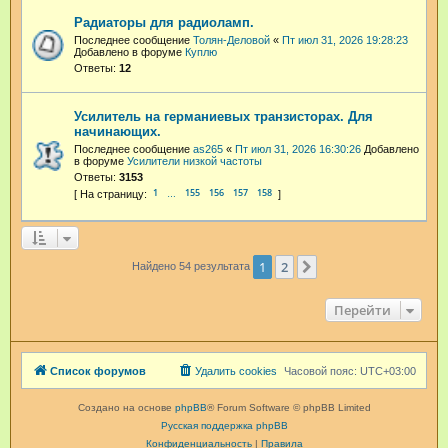
Радиаторы для радиоламп.
Последнее сообщение
Толян-Деловой
«
Пт июл 31, 2026 19:28:23
Добавлено в форуме
Куплю
Ответы:
12
Усилитель на германиевых транзисторах. Для
начинающих.
Последнее сообщение
as265
«
Пт июл 31, 2026 16:30:26
Добавлено
в форуме
Усилители низкой частоты
Ответы:
3153
1
155
156
157
158
…
1
2
След.
Найдено 54 результата
Перейти
Список форумов
Удалить cookies
Часовой пояс:
UTC+03:00
Создано на основе
phpBB
® Forum Software © phpBB Limited
Русская поддержка phpBB
Конфиденциальность
|
Правила