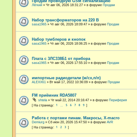
Продам проводную GSM сигнализацию
Лёгкий
»
Чт авг 06, 2026 18:31:27
» в форуме
Продам
Набор трансформаторов на 220 В
sasa1965
»
Чт авг 06, 2026 18:09:47
» в форуме
Продам
Набор тумблеров и кнопок
sasa1965
»
Чт авг 06, 2026 18:06:25
» в форуме
Продам
Плата с 3ЛС338Б1 от прибора
sasa1965
»
Чт авг 06, 2026 17:55:10
» в форуме
Продам
импортные радиодетали (м/сх,п/п)
ALEXX61
»
Вт май 17, 2022 10:36:09
» в форуме
Продам
FM приёмник RDA5807
shtela
»
Чт май 22, 2014 20:16:47
» в форуме
Периферия
1
5
6
7
8
9
…
Работа с портами пинам. Макросы, X-macro
Demiurg
»
Сб июн 20, 2026 15:47:50
» в форуме
AVR
1
2
3