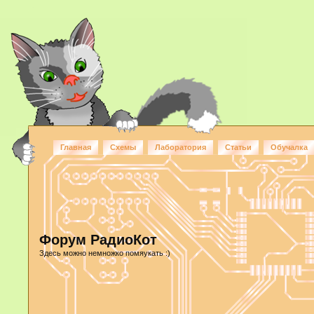
Главная
Схемы
Лаборатория
Статьи
Обучалка
Форум РадиоКот
Здесь можно немножко помяукать :)