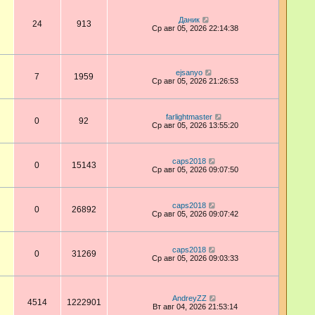
Даник
24
913
Ср авг 05, 2026 22:14:38
ejsanyo
7
1959
Ср авг 05, 2026 21:26:53
farlightmaster
0
92
Ср авг 05, 2026 13:55:20
caps2018
0
15143
Ср авг 05, 2026 09:07:50
caps2018
0
26892
Ср авг 05, 2026 09:07:42
caps2018
0
31269
Ср авг 05, 2026 09:03:33
AndreyZZ
4514
1222901
Вт авг 04, 2026 21:53:14