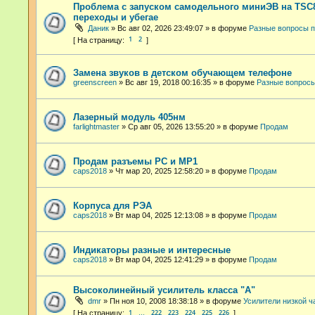
Проблема с запуском самодельного миниЭВ на TSC8
переходы и убегае
Даник
»
Вс авг 02, 2026 23:49:07
» в форуме
Разные вопросы 
1
2
Замена звуков в детском обучающем телефоне
greenscreen
»
Вс авг 19, 2018 00:16:35
» в форуме
Разные вопросы
Лазерный модуль 405нм
farlightmaster
»
Ср авг 05, 2026 13:55:20
» в форуме
Продам
Продам разъемы РС и МР1
caps2018
»
Чт мар 20, 2025 12:58:20
» в форуме
Продам
Корпуса для РЭА
caps2018
»
Вт мар 04, 2025 12:13:08
» в форуме
Продам
Индикаторы разные и интересные
caps2018
»
Вт мар 04, 2025 12:41:29
» в форуме
Продам
Высоколинейный усилитель класса "А"
dmr
»
Пн ноя 10, 2008 18:38:18
» в форуме
Усилители низкой ч
1
222
223
224
225
226
…