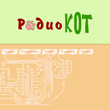
Ссылки
Справочник
КотАрт
О проекте
Форум