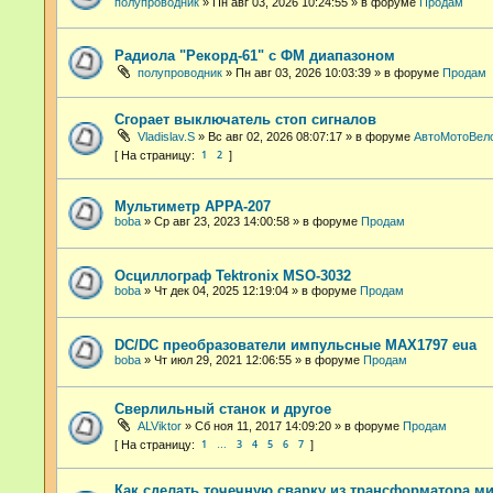
полупроводник
»
Пн авг 03, 2026 10:24:55
» в форуме
Продам
Радиола "Рекорд-61" с ФМ диапазоном
полупроводник
»
Пн авг 03, 2026 10:03:39
» в форуме
Продам
Сгорает выключатель стоп сигналов
Vladislav.S
»
Вс авг 02, 2026 08:07:17
» в форуме
АвтоМотоВел
1
2
Мультиметр APPA-207
boba
»
Ср авг 23, 2023 14:00:58
» в форуме
Продам
Осциллограф Tektronix MSO-3032
boba
»
Чт дек 04, 2025 12:19:04
» в форуме
Продам
DC/DC преобразователи импульсные MAX1797 eua
boba
»
Чт июл 29, 2021 12:06:55
» в форуме
Продам
Сверлильный станок и другое
ALViktor
»
Сб ноя 11, 2017 14:09:20
» в форуме
Продам
1
3
4
5
6
7
…
Как сделать точечную сварку из трансформатора м