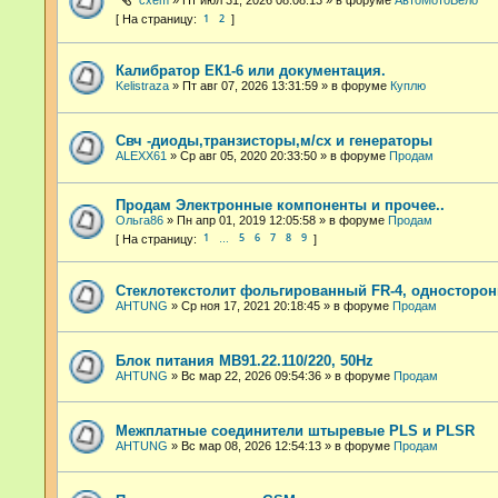
cxem
»
Пт июл 31, 2026 08:08:13
» в форуме
АвтоМотоВело
1
2
Калибратор ЕК1-6 или документация.
Kelistraza
»
Пт авг 07, 2026 13:31:59
» в форуме
Куплю
Свч -диоды,транзисторы,м/сх и генераторы
ALEXX61
»
Ср авг 05, 2020 20:33:50
» в форуме
Продам
Продам Электронные компоненты и прочее..
Ольга86
»
Пн апр 01, 2019 12:05:58
» в форуме
Продам
1
5
6
7
8
9
…
Стеклотекстолит фольгированный FR-4, односторон
AHTUNG
»
Ср ноя 17, 2021 20:18:45
» в форуме
Продам
Блок питания МВ91.22.110/220, 50Hz
AHTUNG
»
Вс мар 22, 2026 09:54:36
» в форуме
Продам
Межплатные соединители штыревые PLS и PLSR
AHTUNG
»
Вс мар 08, 2026 12:54:13
» в форуме
Продам