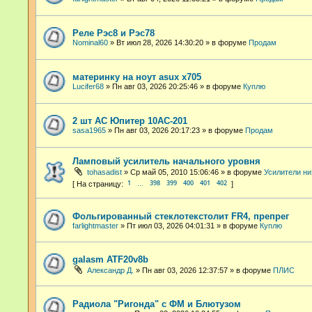
Реле Рэс8 и Рэс78
Nominal60
»
Вт июл 28, 2026 14:30:20
» в форуме
Продам
материнку на ноут asux x705
Lucifer68
»
Пн авг 03, 2026 20:25:46
» в форуме
Куплю
2 шт АС Юпитер 10АС-201
sasa1965
»
Пн авг 03, 2026 20:17:23
» в форуме
Продам
Ламповый усилитель начального уровня
tohasadist
»
Ср май 05, 2010 15:06:46
» в форуме
Усилители ни
1
398
399
400
401
402
…
Фольгированный стеклотекстолит FR4, препрег
farlightmaster
»
Пт июл 03, 2026 04:01:31
» в форуме
Куплю
galasm ATF20v8b
Александр Д.
»
Пн авг 03, 2026 12:37:57
» в форуме
ПЛИС
Радиола "Ригонда" с ФМ и Блютузом