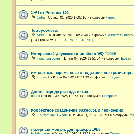
УНЧ от Ригонда 102
boba
»
Ср июл 01, 2026 17:02:10
» в форуме
Куплю
Темброблоки.
virus33
»
Чт авг 22, 2013 10:51:40
» в форуме
Усилители низко
1
39
40
41
42
43
…
Интересный двухкассетник Шарп WQ-T205H
полупроводник
»
Вт авг 04, 2026 19:51:04
» в форуме
Продам
импортные переменные и подстроечные резисторы
Radius1
»
Вт авг 04, 2026 19:11:33
» в форуме
Продам
Датчик заряда-разряда лития
chebo
»
Чт июл 30, 2026 17:18:04
» в форуме
Периферия
Корректное соединение 8035/8051 и периферии.
Призрачный Суслик
»
Вс май 24, 2026 15:51:11
» в форуме
Раз
Лазерный модуль для гравера 10Вт
farlightmaster
»
Вт авг 04, 2026 11:33:21
» в форуме
Продам