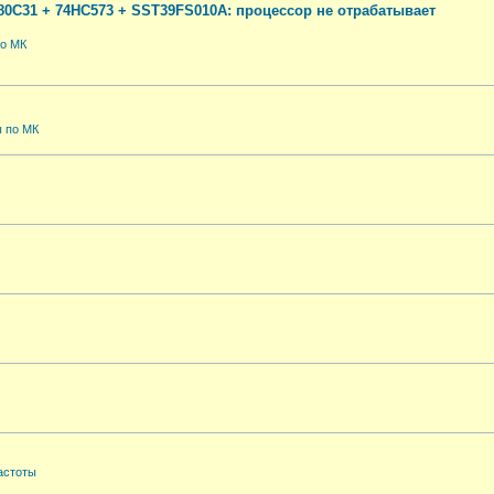
0C31 + 74HC573 + SST39FS010A: процессор не отрабатывает
по МК
 по МК
астоты