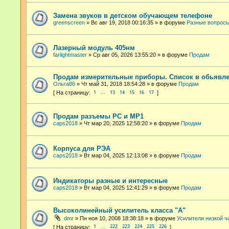
Замена звуков в детском обучающем телефоне
greenscreen
»
Вс авг 19, 2018 00:16:35
» в форуме
Разные вопросы
Лазерный модуль 405нм
farlightmaster
»
Ср авг 05, 2026 13:55:20
» в форуме
Продам
Продам измерительные приборы. Список в обьявле
Ольга86
»
Чт май 31, 2018 18:54:28
» в форуме
Продам
1
13
14
15
16
17
…
Продам разъемы РС и МР1
caps2018
»
Чт мар 20, 2025 12:58:20
» в форуме
Продам
Корпуса для РЭА
caps2018
»
Вт мар 04, 2025 12:13:08
» в форуме
Продам
Индикаторы разные и интересные
caps2018
»
Вт мар 04, 2025 12:41:29
» в форуме
Продам
Высоколинейный усилитель класса "А"
dmr
»
Пн ноя 10, 2008 18:38:18
» в форуме
Усилители низкой ч
1
222
223
224
225
226
…