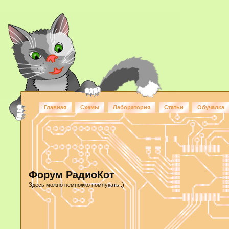
Главная
Схемы
Лаборатория
Статьи
Обучалка
Форум РадиоКот
Здесь можно немножко помяукать :)