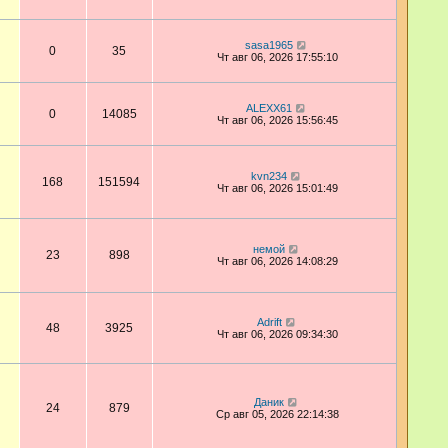
sasa1965
0
35
Чт авг 06, 2026 17:55:10
ALEXX61
0
14085
Чт авг 06, 2026 15:56:45
kvn234
168
151594
Чт авг 06, 2026 15:01:49
немой
23
898
Чт авг 06, 2026 14:08:29
Adrift
48
3925
Чт авг 06, 2026 09:34:30
Даник
24
879
Ср авг 05, 2026 22:14:38