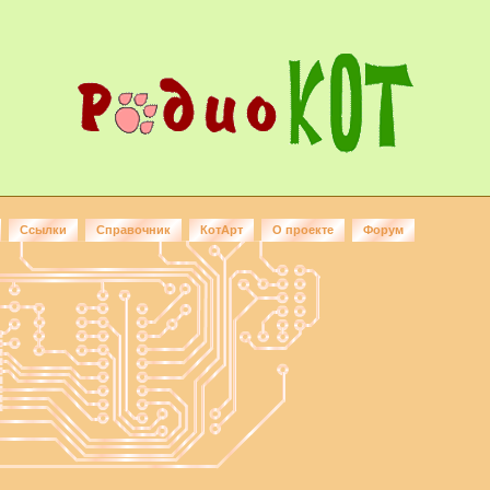
Ссылки
Справочник
КотАрт
О проекте
Форум