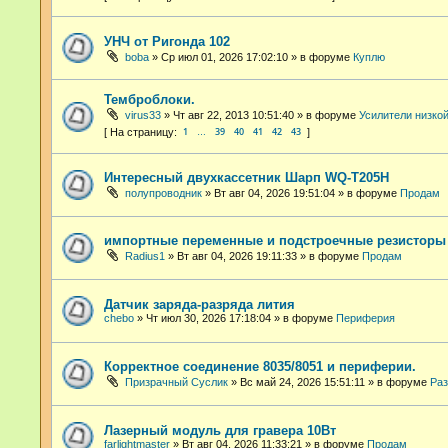
УНЧ от Ригонда 102
boba
»
Ср июл 01, 2026 17:02:10
» в форуме
Куплю
Темброблоки.
virus33
»
Чт авг 22, 2013 10:51:40
» в форуме
Усилители низко
1
39
40
41
42
43
…
Интересный двухкассетник Шарп WQ-T205H
полупроводник
»
Вт авг 04, 2026 19:51:04
» в форуме
Продам
импортные переменные и подстроечные резисторы
Radius1
»
Вт авг 04, 2026 19:11:33
» в форуме
Продам
Датчик заряда-разряда лития
chebo
»
Чт июл 30, 2026 17:18:04
» в форуме
Периферия
Корректное соединение 8035/8051 и периферии.
Призрачный Суслик
»
Вс май 24, 2026 15:51:11
» в форуме
Раз
Лазерный модуль для гравера 10Вт
farlightmaster
»
Вт авг 04, 2026 11:33:21
» в форуме
Продам