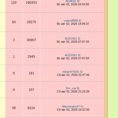
ALViktor
120
190353
Вс авг 02, 2026 16:53:56
сергей999
65
29275
Вс авг 02, 2026 14:09:37
ALEXX61
2
30907
Вс авг 02, 2026 07:07:34
ALEXX61
1
2945
Вс авг 02, 2026 07:07:04
eduard74291
0
181
Сб авг 01, 2026 22:47:49
Кот_cat
0
107
Сб авг 01, 2026 21:22:26
Massaraksh7
58
8224
Сб авг 01, 2026 16:32:36