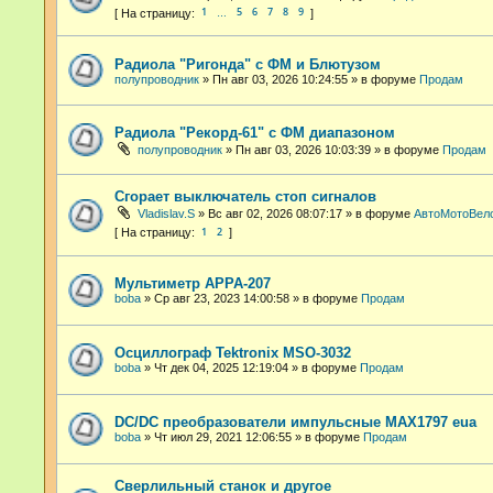
1
5
6
7
8
9
…
Радиола "Ригонда" с ФМ и Блютузом
полупроводник
»
Пн авг 03, 2026 10:24:55
» в форуме
Продам
Радиола "Рекорд-61" с ФМ диапазоном
полупроводник
»
Пн авг 03, 2026 10:03:39
» в форуме
Продам
Сгорает выключатель стоп сигналов
Vladislav.S
»
Вс авг 02, 2026 08:07:17
» в форуме
АвтоМотоВел
1
2
Мультиметр APPA-207
boba
»
Ср авг 23, 2023 14:00:58
» в форуме
Продам
Осциллограф Tektronix MSO-3032
boba
»
Чт дек 04, 2025 12:19:04
» в форуме
Продам
DC/DC преобразователи импульсные MAX1797 eua
boba
»
Чт июл 29, 2021 12:06:55
» в форуме
Продам
Сверлильный станок и другое