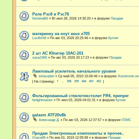
Реле Рэс8 и Рэс78
Nominal60
»
Вт июл 28, 2026 14:30:20
» в форуме
Продам
материнку на ноут asux x705
Lucifer68
»
Пн авг 03, 2026 20:25:46
» в форуме
Куплю
2 шт АС Юпитер 10АС-201
sasa1965
»
Пн авг 03, 2026 20:17:23
» в форуме
Продам
Ламповый усилитель начального уровня
tohasadist
»
Ср май 05, 2010 15:06:46
» в форуме
Усилители ни
1
398
399
400
401
402
…
Фольгированный стеклотекстолит FR4, препрег
farlightmaster
»
Пт июл 03, 2026 04:01:31
» в форуме
Куплю
galasm ATF20v8b
Александр Д.
»
Пн авг 03, 2026 12:37:57
» в форуме
ПЛИС
Продам Электронные компоненты и прочее..
Ольга86
»
Пн апр 01, 2019 12:05:58
» в форуме
Продам