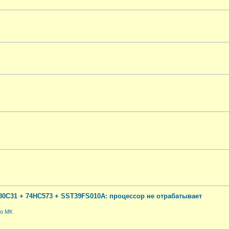
0C31 + 74HC573 + SST39FS010A: процессор не отрабатывает
по МК