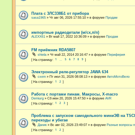
Плата с 3ЛС338Б1 от прибора
sasa1965
»
Чт авг 06, 2026 17:55:10
» в форуме
Продам
импортные радиодетали (м/сх,п/п)
ALEXX61
»
Вт май 17, 2022 10:36:09
» в форуме
Продам
FM приёмник RDA5807
shtela
»
Чт май 22, 2014 20:16:47
» в форуме
Периферия
1
5
6
7
8
9
…
Электронный реле-регулятор JAWA 634
cxem
»
Пт июл 31, 2026 08:08:13
» в форуме
АвтоМотоВело
1
2
Работа с портами пинам. Макросы, X-macro
Demiurg
»
Сб июн 20, 2026 15:47:50
» в форуме
AVR
1
2
3
Проблема с запуском самодельного миниЭВ на TSC8
переходы и убегае
Даник
»
Вс авг 02, 2026 23:49:07
» в форуме
Разные вопросы 
1
2