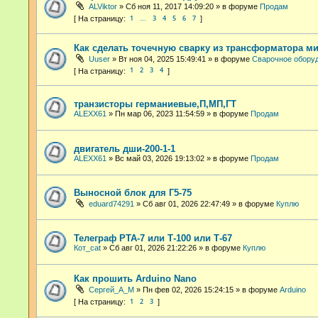
ALViktor
»
Сб ноя 11, 2017 14:09:20
» в форуме
Продам
1
3
4
5
6
7
…
Как сделать точечную сварку из трансформатора м
Uuser
»
Вт ноя 04, 2025 15:49:41
» в форуме
Сварочное обору
1
2
3
4
транзисторы германиевые,П,МП,ГТ
ALEXX61
»
Пн мар 06, 2023 11:54:59
» в форуме
Продам
двигатель дши-200-1-1
ALEXX61
»
Вс май 03, 2026 19:13:02
» в форуме
Продам
Выносной блок для Г5-75
eduard74291
»
Сб авг 01, 2026 22:47:49
» в форуме
Куплю
Телеграф РТА-7 или Т-100 или Т-67
Кот_cat
»
Сб авг 01, 2026 21:22:26
» в форуме
Куплю
Как прошить Arduino Nano
Сергей_А_М
»
Пн фев 02, 2026 15:24:15
» в форуме
Arduino
1
2
3