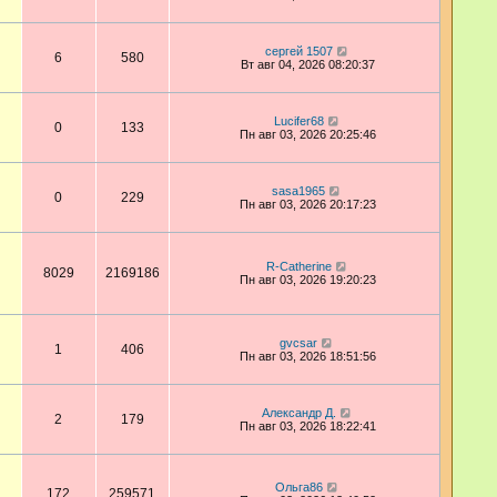
сергей 1507
6
580
Вт авг 04, 2026 08:20:37
Lucifer68
0
133
Пн авг 03, 2026 20:25:46
sasa1965
0
229
Пн авг 03, 2026 20:17:23
R-Catherine
8029
2169186
Пн авг 03, 2026 19:20:23
gvcsar
1
406
Пн авг 03, 2026 18:51:56
Александр Д.
2
179
Пн авг 03, 2026 18:22:41
Ольга86
172
259571