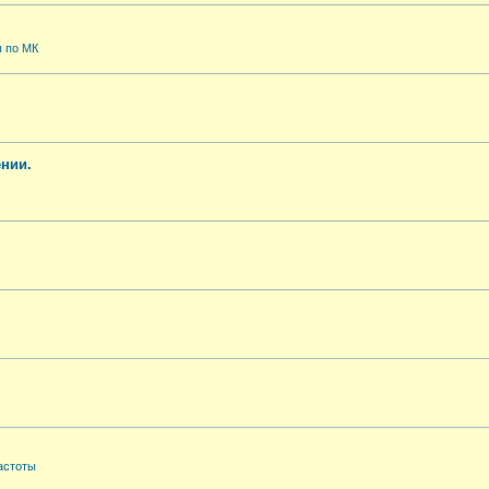
 по МК
нии.
астоты