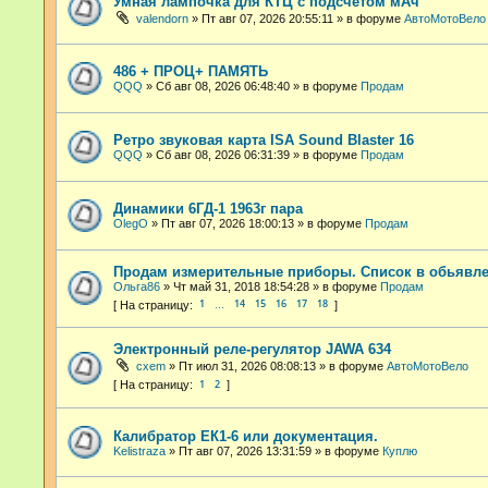
Умная лампочка для КТЦ с подсчётом мАч
valendorn
»
Пт авг 07, 2026 20:55:11
» в форуме
АвтоМотоВело
486 + ПРОЦ+ ПАМЯТЬ
QQQ
»
Сб авг 08, 2026 06:48:40
» в форуме
Продам
Ретро звуковая карта ISA Sound Blaster 16
QQQ
»
Сб авг 08, 2026 06:31:39
» в форуме
Продам
Динамики 6ГД-1 1963г пара
OlegO
»
Пт авг 07, 2026 18:00:13
» в форуме
Продам
Продам измерительные приборы. Список в обьявле
Ольга86
»
Чт май 31, 2018 18:54:28
» в форуме
Продам
1
14
15
16
17
18
…
Электронный реле-регулятор JAWA 634
cxem
»
Пт июл 31, 2026 08:08:13
» в форуме
АвтоМотоВело
1
2
Калибратор ЕК1-6 или документация.
Kelistraza
»
Пт авг 07, 2026 13:31:59
» в форуме
Куплю