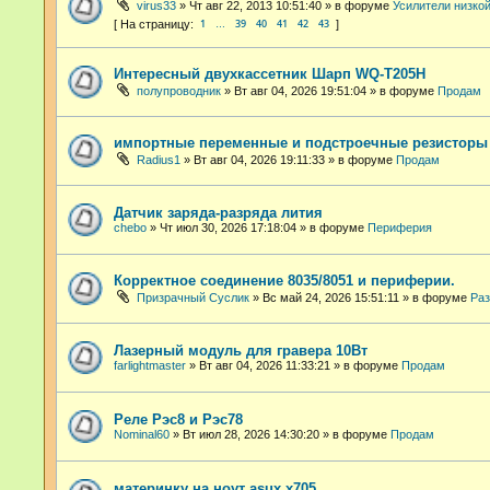
virus33
»
Чт авг 22, 2013 10:51:40
» в форуме
Усилители низко
1
39
40
41
42
43
…
Интересный двухкассетник Шарп WQ-T205H
полупроводник
»
Вт авг 04, 2026 19:51:04
» в форуме
Продам
импортные переменные и подстроечные резисторы
Radius1
»
Вт авг 04, 2026 19:11:33
» в форуме
Продам
Датчик заряда-разряда лития
chebo
»
Чт июл 30, 2026 17:18:04
» в форуме
Периферия
Корректное соединение 8035/8051 и периферии.
Призрачный Суслик
»
Вс май 24, 2026 15:51:11
» в форуме
Раз
Лазерный модуль для гравера 10Вт
farlightmaster
»
Вт авг 04, 2026 11:33:21
» в форуме
Продам
Реле Рэс8 и Рэс78
Nominal60
»
Вт июл 28, 2026 14:30:20
» в форуме
Продам
материнку на ноут asux x705