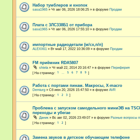
Набор тумблеров и кнопок
sasa1965
»
Чт авг 06, 2026 18:06:25
» в форуме
Продам
Плата с 3ЛС338Б1 от прибора
sasa1965
»
Чт авг 06, 2026 17:55:10
» в форуме
Продам
импортные радиодетали (м/сх,п/п)
ALEXX61
»
Вт май 17, 2022 10:36:09
» в форуме
Продам
FM приёмник RDA5807
shtela
»
Чт май 22, 2014 20:16:47
» в форуме
Периферия
1
5
6
7
8
9
…
Работа с портами пинам. Макросы, X-macro
Demiurg
»
Сб июн 20, 2026 15:47:50
» в форуме
AVR
1
2
3
Проблема с запуском самодельного миниЭВ на TSC8
переходы и убегае
Даник
»
Вс авг 02, 2026 23:49:07
» в форуме
Разные вопросы 
1
2
Замена звуков в детском обучающем телефоне