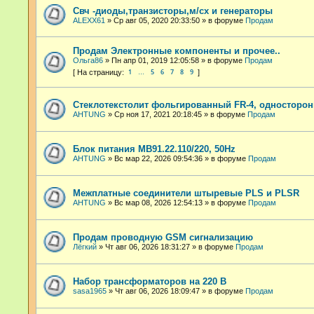
Свч -диоды,транзисторы,м/сх и генераторы
ALEXX61
»
Ср авг 05, 2020 20:33:50
» в форуме
Продам
Продам Электронные компоненты и прочее..
Ольга86
»
Пн апр 01, 2019 12:05:58
» в форуме
Продам
1
5
6
7
8
9
…
Стеклотекстолит фольгированный FR-4, односторон
AHTUNG
»
Ср ноя 17, 2021 20:18:45
» в форуме
Продам
Блок питания МВ91.22.110/220, 50Hz
AHTUNG
»
Вс мар 22, 2026 09:54:36
» в форуме
Продам
Межплатные соединители штыревые PLS и PLSR
AHTUNG
»
Вс мар 08, 2026 12:54:13
» в форуме
Продам
Продам проводную GSM сигнализацию
Лёгкий
»
Чт авг 06, 2026 18:31:27
» в форуме
Продам
Набор трансформаторов на 220 В
sasa1965
»
Чт авг 06, 2026 18:09:47
» в форуме
Продам