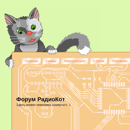
Главная
Схемы
Лаборатория
Статьи
Обучалка
Форум РадиоКот
Здесь можно немножко помяукать :)