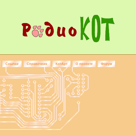
Ссылки
Справочник
КотАрт
О проекте
Форум