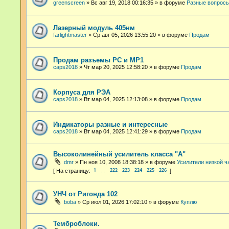
greenscreen
»
Вс авг 19, 2018 00:16:35
» в форуме
Разные вопросы
Лазерный модуль 405нм
farlightmaster
»
Ср авг 05, 2026 13:55:20
» в форуме
Продам
Продам разъемы РС и МР1
caps2018
»
Чт мар 20, 2025 12:58:20
» в форуме
Продам
Корпуса для РЭА
caps2018
»
Вт мар 04, 2025 12:13:08
» в форуме
Продам
Индикаторы разные и интересные
caps2018
»
Вт мар 04, 2025 12:41:29
» в форуме
Продам
Высоколинейный усилитель класса "А"
dmr
»
Пн ноя 10, 2008 18:38:18
» в форуме
Усилители низкой ч
1
222
223
224
225
226
…
УНЧ от Ригонда 102
boba
»
Ср июл 01, 2026 17:02:10
» в форуме
Куплю
Темброблоки.