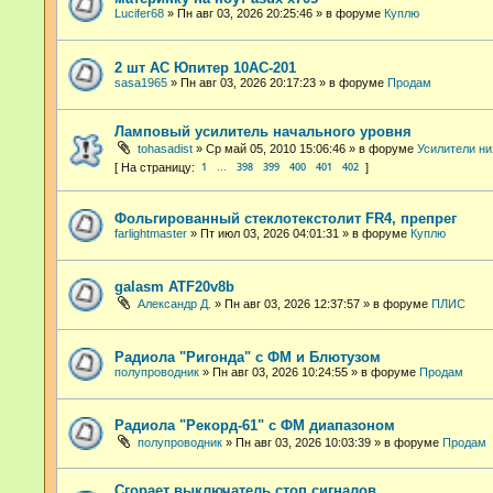
Lucifer68
»
Пн авг 03, 2026 20:25:46
» в форуме
Куплю
2 шт АС Юпитер 10АС-201
sasa1965
»
Пн авг 03, 2026 20:17:23
» в форуме
Продам
Ламповый усилитель начального уровня
tohasadist
»
Ср май 05, 2010 15:06:46
» в форуме
Усилители ни
1
398
399
400
401
402
…
Фольгированный стеклотекстолит FR4, препрег
farlightmaster
»
Пт июл 03, 2026 04:01:31
» в форуме
Куплю
galasm ATF20v8b
Александр Д.
»
Пн авг 03, 2026 12:37:57
» в форуме
ПЛИС
Радиола "Ригонда" с ФМ и Блютузом
полупроводник
»
Пн авг 03, 2026 10:24:55
» в форуме
Продам
Радиола "Рекорд-61" с ФМ диапазоном
полупроводник
»
Пн авг 03, 2026 10:03:39
» в форуме
Продам
Сгорает выключатель стоп сигналов