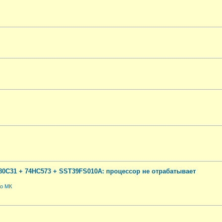
0C31 + 74HC573 + SST39FS010A: процессор не отрабатывает
по МК