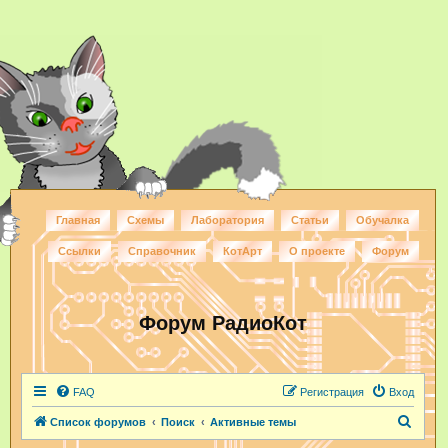
Главная
Схемы
Лаборатория
Статьи
Обучалка
Ссылки
Справочник
КотАрт
О проекте
Форум
Форум РадиоКот
FAQ
Регистрация
Вход
П
Список форумов
Поиск
Активные темы
о