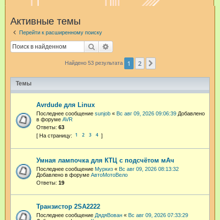
и
Активные темы
с
Перейти к расширенному поиску
к
Поиск
Расширенный поиск
1
2
След.
Найдено 53 результата
Темы
Avrdude для Linux
Последнее сообщение
sunjob
«
Вс авг 09, 2026 09:06:39
Добавлено
в форуме
AVR
Ответы:
63
1
2
3
4
Умная лампочка для КТЦ с подсчётом мАч
Последнее сообщение
Муркиз
«
Вс авг 09, 2026 08:13:32
Добавлено в форуме
АвтоМотоВело
Ответы:
19
Транзистор 2SA2222
Последнее сообщение
ДядяВован
«
Вс авг 09, 2026 07:33:29