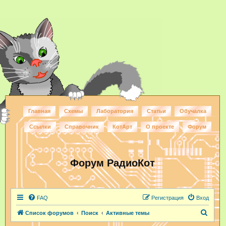
Главная
Схемы
Лаборатория
Статьи
Обучалка
Ссылки
Справочник
КотАрт
О проекте
Форум
Форум РадиоКот
FAQ
Регистрация
Вход
П
Список форумов
Поиск
Активные темы
о