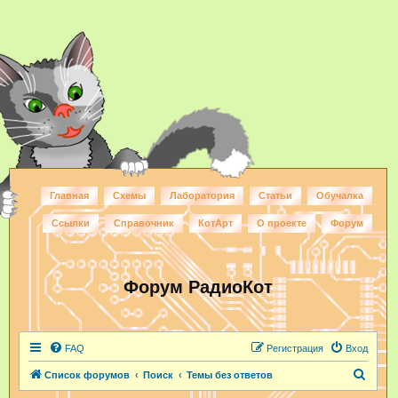
Главная
Схемы
Лаборатория
Статьи
Обучалка
Ссылки
Справочник
КотАрт
О проекте
Форум
Форум РадиоКот
FAQ
Регистрация
Вход
П
Список форумов
Поиск
Темы без ответов
о