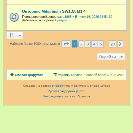
Оптореле Mitsubishi SW1DA-M1-4
Последнее сообщение
sasa1965
«
Вт июл 14, 2026 18:51:19
Добавлено в форуме
Продам
Страница
1
из
20
1
2
3
4
5
20
След
Найдено более 1000 результатов
…
Перейти
Список форумов
Удалить cookies
Часовой пояс:
UTC+03:00
Создано на основе
phpBB
® Forum Software © phpBB Limited
Русская поддержка phpBB
Конфиденциальность
|
Правила