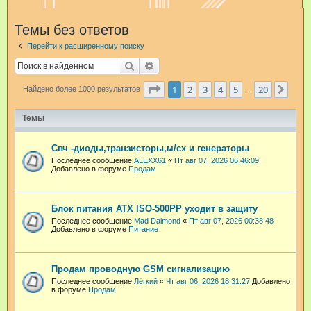
и
Темы без ответов
с
Перейти к расширенному поиску
к
Поиск
Расширенный поиск
Страница
1
из
20
1
2
3
4
5
20
След
Найдено более 1000 результатов
…
Темы
Свч -диоды,транзисторы,м/сх и генераторы
Последнее сообщение
ALEXX61
«
Пт авг 07, 2026 06:46:09
Добавлено в форуме
Продам
Блок питания ATX ISO-500PP уходит в защиту
Последнее сообщение
Mad Daimond
«
Пт авг 07, 2026 00:38:48
Добавлено в форуме
Питание
Продам проводную GSM сигнализацию
Последнее сообщение
Лёгкий
«
Чт авг 06, 2026 18:31:27
Добавлено
в форуме
Продам