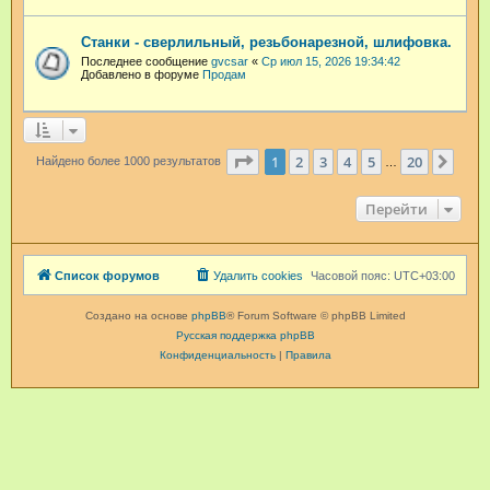
Станки - сверлильный, резьбонарезной, шлифовка.
Последнее сообщение
gvcsar
«
Ср июл 15, 2026 19:34:42
Добавлено в форуме
Продам
Страница
1
из
20
1
2
3
4
5
20
След
Найдено более 1000 результатов
…
Перейти
Список форумов
Удалить cookies
Часовой пояс:
UTC+03:00
Создано на основе
phpBB
® Forum Software © phpBB Limited
Русская поддержка phpBB
Конфиденциальность
|
Правила