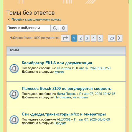
и
Темы без ответов
с
Перейти к расширенному поиску
к
Поиск
Расширенный поиск
Страница
1
из
20
1
2
3
4
5
20
След
Найдено более 1000 результатов
…
Темы
Калибратор ЕК1-6 или документация.
Последнее сообщение
Kelistraza
«
Пт авг 07, 2026 13:31:59
Добавлено в форуме
Куплю
Пылесос Bosch 2100 не регулируется скорость
Последнее сообщение
Дима Пермь
«
Пт авг 07, 2026 10:42:15
Добавлено в форуме
Не стирает, не готовит
Свч -диоды,транзисторы,м/сх и генераторы
Последнее сообщение
ALEXX61
«
Пт авг 07, 2026 06:46:09
Добавлено в форуме
Продам