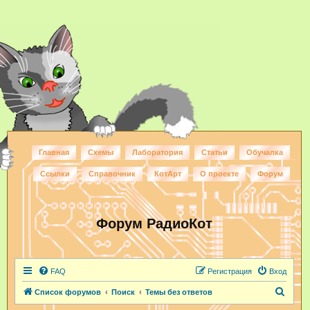
Главная
Схемы
Лаборатория
Статьи
Обучалка
Ссылки
Справочник
КотАрт
О проекте
Форум
Форум РадиоКот
FAQ
Регистрация
Вход
П
Список форумов
Поиск
Темы без ответов
о