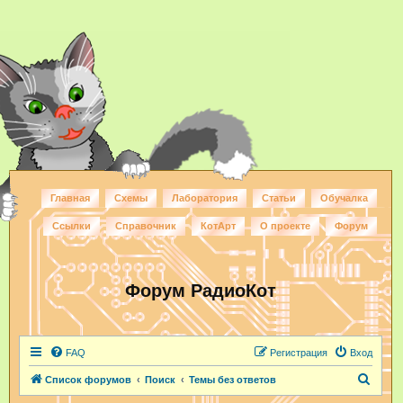
Главная
Схемы
Лаборатория
Статьи
Обучалка
Ссылки
Справочник
КотАрт
О проекте
Форум
Форум РадиоКот
FAQ
Регистрация
Вход
П
Список форумов
Поиск
Темы без ответов
о