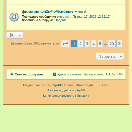
фильтры фп2п4-546,новые,много
Последнее сообщение
electroai
«
Пт июл 17, 2026 12:13:17
Добавлено в форуме
Продам
Страница
1
из
20
1
2
3
4
5
20
След
Найдено более 1000 результатов
…
Перейти
Список форумов
Удалить cookies
Часовой пояс:
UTC+03:00
Создано на основе
phpBB
® Forum Software © phpBB Limited
Русская поддержка phpBB
Конфиденциальность
|
Правила