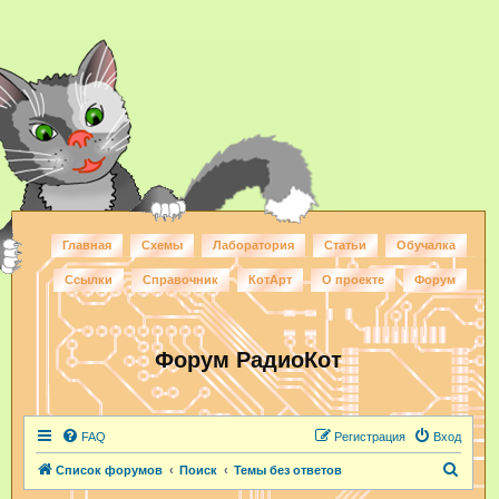
Главная
Схемы
Лаборатория
Статьи
Обучалка
Ссылки
Справочник
КотАрт
О проекте
Форум
Форум РадиоКот
FAQ
Регистрация
Вход
П
Список форумов
Поиск
Темы без ответов
о