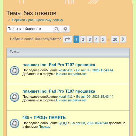
и
Темы без ответов
с
Перейти к расширенному поиску
к
Поиск
Расширенный поиск
Страница
1
из
20
1
2
3
4
5
20
След
Найдено более 1000 результатов
…
Темы
планшет Inoi Pad Pro T107 прошивка
Последнее сообщение
kostin411
«
Вс авг 09, 2026 15:43:44
Добавлено в форуме
Ничего не работает
планшет Inoi Pad Pro T107 прошивка
Последнее сообщение
kostin411
«
Вс авг 09, 2026 15:43:44
Добавлено в форуме
Ничего не работает
486 + ПРОЦ+ ПАМЯТЬ
Последнее сообщение
QQQ
«
Сб авг 08, 2026 06:48:40
Добавлено
в форуме
Продам