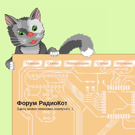
Главная
Схемы
Лаборатория
Статьи
Обучалка
Форум РадиоКот
Здесь можно немножко помяукать :)