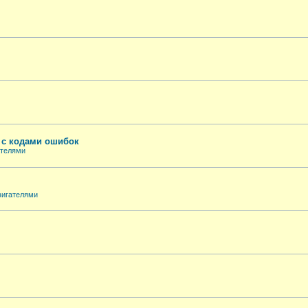
е с кодами ошибок
ателями
вигателями