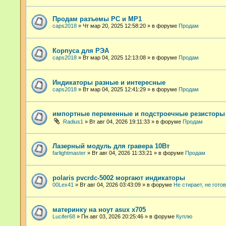
Продам разъемы РС и МР1
caps2018
»
Чт мар 20, 2025 12:58:20
» в форуме
Продам
Корпуса для РЭА
caps2018
»
Вт мар 04, 2025 12:13:08
» в форуме
Продам
Индикаторы разные и интересные
caps2018
»
Вт мар 04, 2025 12:41:29
» в форуме
Продам
импортные переменные и подстроечные резисторы
Radius1
»
Вт авг 04, 2026 19:11:33
» в форуме
Продам
Лазерный модуль для гравера 10Вт
farlightmaster
»
Вт авг 04, 2026 11:33:21
» в форуме
Продам
polaris pvcrdc-5002 моргают индикаторы
00Lex41
»
Вт авг 04, 2026 03:43:09
» в форуме
Не стирает, не гото
материнку на ноут asux x705
Lucifer68
»
Пн авг 03, 2026 20:25:46
» в форуме
Куплю