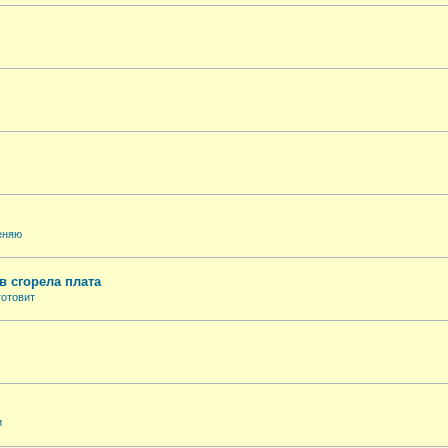
еняю
в сгорела плата
готовит
и