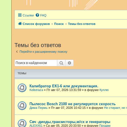
Ссылки
FAQ
Список форумов
Поиск
Темы без ответов
Темы без ответов
Перейти к расширенному поиску
Поиск
Расширенный поиск
ТЕМЫ
Калибратор ЕК1-6 или документация.
Kelistraza
»
Пт авг 07, 2026 13:31:59
» в форуме
Куплю
Пылесос Bosch 2100 не регулируется скорость
Дима Пермь
»
Пт авг 07, 2026 10:42:15
» в форуме
Не стирает, не 
Свч -диоды,транзисторы,м/сх и генераторы
ALEXX61
»
Ср авг 05, 2020 20:33:50
» в форуме
Продам