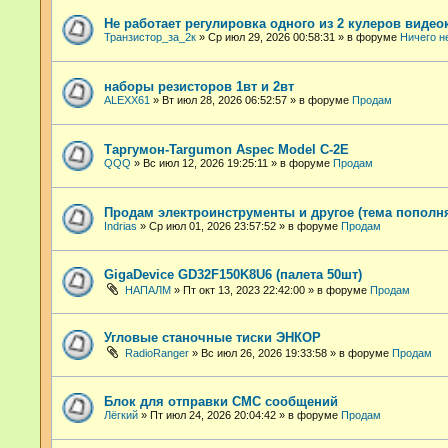
Не работает регулировка одного из 2 кулеров видео
Транзистор_за_2к
»
Ср июл 29, 2026 00:58:31
» в форуме
Ничего н
наборы резисторов 1вт и 2вт
ALEXX61
»
Вт июл 28, 2026 06:52:57
» в форуме
Продам
Таргумон-Targumon Aspec Model C-2E
QQQ
»
Вс июл 12, 2026 19:25:11
» в форуме
Продам
Продам электроинструменты и другое (тема пополн
Indrias
»
Ср июл 01, 2026 23:57:52
» в форуме
Продам
GigaDevice GD32F150K8U6 (палета 50шт)
НАПАЛМ
»
Пт окт 13, 2023 22:42:00
» в форуме
Продам
Угловые станочные тиски ЭНКОР
RadioRanger
»
Вс июл 26, 2026 19:33:58
» в форуме
Продам
Блок для отправки СМС сообщений
Лёгкий
»
Пт июл 24, 2026 20:04:42
» в форуме
Продам