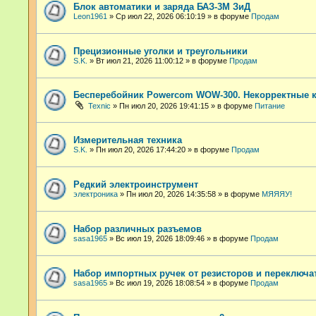
Блок автоматики и заряда БАЗ-3М ЗиД
Leon1961
»
Ср июл 22, 2026 06:10:19
» в форуме
Продам
Прецизионные уголки и треугольники
S.K.
»
Вт июл 21, 2026 11:00:12
» в форуме
Продам
Бесперебойник Powercom WOW-300. Некорректные 
Техnic
»
Пн июл 20, 2026 19:41:15
» в форуме
Питание
Измерительная техника
S.K.
»
Пн июл 20, 2026 17:44:20
» в форуме
Продам
Редкий электроинструмент
электроника
»
Пн июл 20, 2026 14:35:58
» в форуме
МЯЯЯУ!
Набор различных разъемов
sasa1965
»
Вс июл 19, 2026 18:09:46
» в форуме
Продам
Набор импортных ручек от резисторов и переключа
sasa1965
»
Вс июл 19, 2026 18:08:54
» в форуме
Продам