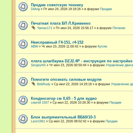
Продам советскую технику
Delvig
»
Пт июл 24, 2026 19:18:26
» в форуме
Продам
Печатная плата БП Л.Кривенко
Yamax171
»
Пт июл 24, 2026 15:56:17
» в форуме
Питание
Неисправный Г4-151, г4-152
ABW
»
Чт июл 23, 2026 11:00:42
» в форуме
Куплю
плата шлагбаума DZJ2.4P - инструкция по настройк
SergeyNS
»
Чт июл 23, 2026 00:50:44
» в форуме
Управление двиг
Помогите опознать силовые модули
BobRudy
»
Ср июл 22, 2026 14:29:18
» в форуме
Управление д
Конденсатор см 0,65 - 5 для аудио
сергей 1507
»
Ср июл 22, 2026 10:26:30
» в форуме
Продам
Блок выпрямительный ВБ60/10-3
Leon1961
»
Ср июл 22, 2026 08:02:42
» в форуме
Продам