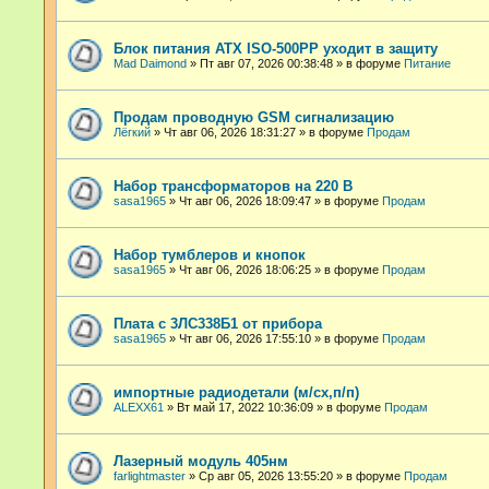
Блок питания ATX ISO-500PP уходит в защиту
Mad Daimond
»
Пт авг 07, 2026 00:38:48
» в форуме
Питание
Продам проводную GSM сигнализацию
Лёгкий
»
Чт авг 06, 2026 18:31:27
» в форуме
Продам
Набор трансформаторов на 220 В
sasa1965
»
Чт авг 06, 2026 18:09:47
» в форуме
Продам
Набор тумблеров и кнопок
sasa1965
»
Чт авг 06, 2026 18:06:25
» в форуме
Продам
Плата с 3ЛС338Б1 от прибора
sasa1965
»
Чт авг 06, 2026 17:55:10
» в форуме
Продам
импортные радиодетали (м/сх,п/п)
ALEXX61
»
Вт май 17, 2022 10:36:09
» в форуме
Продам
Лазерный модуль 405нм
farlightmaster
»
Ср авг 05, 2026 13:55:20
» в форуме
Продам