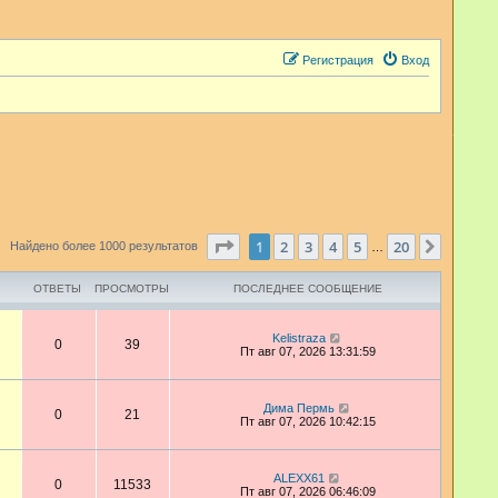
Регистрация
Вход
Страница
1
из
20
1
2
3
4
5
20
След.
Найдено более 1000 результатов
…
ОТВЕТЫ
ПРОСМОТРЫ
ПОСЛЕДНЕЕ СООБЩЕНИЕ
Kelistraza
0
39
Пт авг 07, 2026 13:31:59
Дима Пермь
0
21
Пт авг 07, 2026 10:42:15
ALEXX61
0
11533
Пт авг 07, 2026 06:46:09