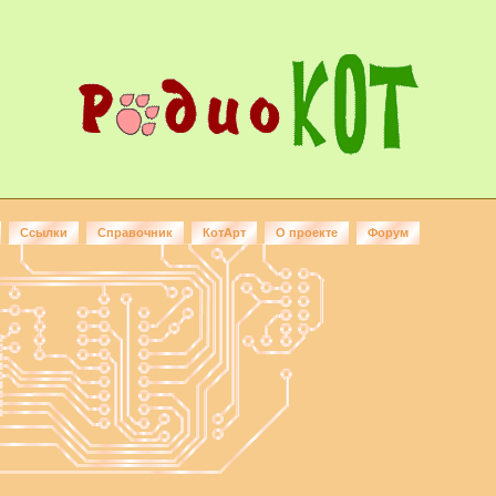
Ссылки
Справочник
КотАрт
О проекте
Форум