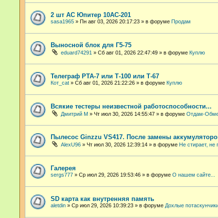
2 шт АС Юпитер 10АС-201
sasa1965
»
Пн авг 03, 2026 20:17:23
» в форуме
Продам
Выносной блок для Г5-75
eduard74291
»
Сб авг 01, 2026 22:47:49
» в форуме
Куплю
Телеграф РТА-7 или Т-100 или Т-67
Кот_cat
»
Сб авг 01, 2026 21:22:26
» в форуме
Куплю
Всякие тестеры неизвестной работоспособности...
Дмитрий М
»
Чт июл 30, 2026 14:55:47
» в форуме
Отдам-Обм
Пылесос Ginzzu VS417. После замены аккумуляторо
AlexU96
»
Чт июл 30, 2026 12:39:14
» в форуме
Не стирает, не 
Галерея
sergs777
»
Ср июл 29, 2026 19:53:46
» в форуме
О нашем сайте...
SD карта как внутренняя память
aletdin
»
Ср июл 29, 2026 10:39:23
» в форуме
Дохлые потаскунчик