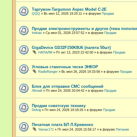
Таргумон-Targumon Aspec Model C-2E
QQQ
»
Вс июл 12, 2026 19:25:11
» в форуме
Продам
Продам электроинструменты и другое (тема пополн
Indrias
»
Ср июл 01, 2026 23:57:52
» в форуме
Продам
GigaDevice GD32F150K8U6 (палета 50шт)
НАПАЛМ
»
Пт окт 13, 2023 22:42:00
» в форуме
Продам
Угловые станочные тиски ЭНКОР
RadioRanger
»
Вс июл 26, 2026 19:33:58
» в форуме
Продам
Блок для отправки СМС сообщений
Лёгкий
»
Пт июл 24, 2026 20:04:42
» в форуме
Продам
Продам советскую технику
Delvig
»
Пт июл 24, 2026 19:18:26
» в форуме
Продам
Печатная плата БП Л.Кривенко
Yamax171
»
Пт июл 24, 2026 15:56:17
» в форуме
Питание