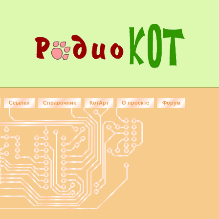
Ссылки
Справочник
КотАрт
О проекте
Форум