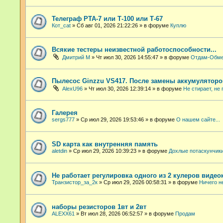
Телеграф РТА-7 или Т-100 или Т-67
Кот_cat
»
Сб авг 01, 2026 21:22:26
» в форуме
Куплю
Всякие тестеры неизвестной работоспособности...
Дмитрий М
»
Чт июл 30, 2026 14:55:47
» в форуме
Отдам-Обм
Пылесос Ginzzu VS417. После замены аккумуляторо
AlexU96
»
Чт июл 30, 2026 12:39:14
» в форуме
Не стирает, не 
Галерея
sergs777
»
Ср июл 29, 2026 19:53:46
» в форуме
О нашем сайте...
SD карта как внутренняя память
aletdin
»
Ср июл 29, 2026 10:39:23
» в форуме
Дохлые потаскунчик
Не работает регулировка одного из 2 кулеров видео
Транзистор_за_2к
»
Ср июл 29, 2026 00:58:31
» в форуме
Ничего н
наборы резисторов 1вт и 2вт
ALEXX61
»
Вт июл 28, 2026 06:52:57
» в форуме
Продам