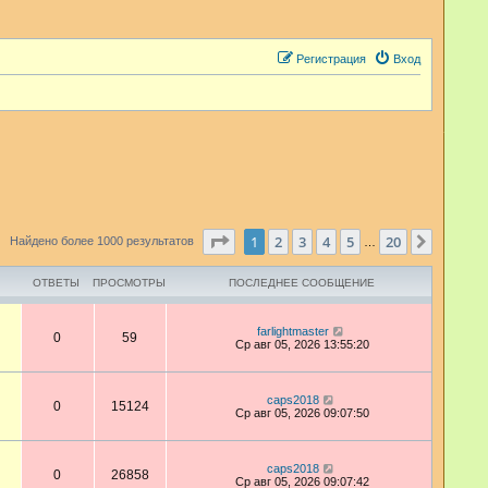
Регистрация
Вход
Страница
1
из
20
1
2
3
4
5
20
След.
Найдено более 1000 результатов
…
ОТВЕТЫ
ПРОСМОТРЫ
ПОСЛЕДНЕЕ СООБЩЕНИЕ
farlightmaster
0
59
Ср авг 05, 2026 13:55:20
caps2018
0
15124
Ср авг 05, 2026 09:07:50
caps2018
0
26858
Ср авг 05, 2026 09:07:42