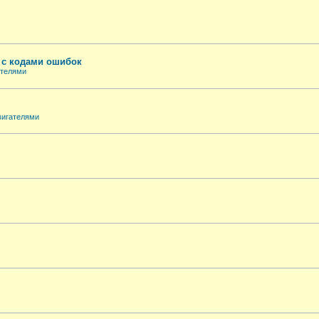
е с кодами ошибок
ателями
вигателями