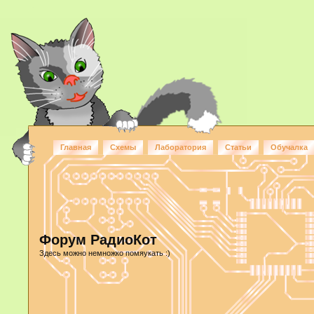
Главная
Схемы
Лаборатория
Статьи
Обучалка
Форум РадиоКот
Здесь можно немножко помяукать :)