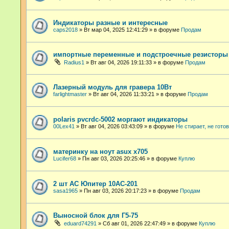
Индикаторы разные и интересные
caps2018
»
Вт мар 04, 2025 12:41:29
» в форуме
Продам
импортные переменные и подстроечные резисторы
Radius1
»
Вт авг 04, 2026 19:11:33
» в форуме
Продам
Лазерный модуль для гравера 10Вт
farlightmaster
»
Вт авг 04, 2026 11:33:21
» в форуме
Продам
polaris pvcrdc-5002 моргают индикаторы
00Lex41
»
Вт авг 04, 2026 03:43:09
» в форуме
Не стирает, не гото
материнку на ноут asux x705
Lucifer68
»
Пн авг 03, 2026 20:25:46
» в форуме
Куплю
2 шт АС Юпитер 10АС-201
sasa1965
»
Пн авг 03, 2026 20:17:23
» в форуме
Продам
Выносной блок для Г5-75
eduard74291
»
Сб авг 01, 2026 22:47:49
» в форуме
Куплю