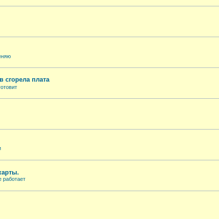
еняю
в сгорела плата
готовит
и
карты.
е работает