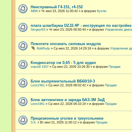
Неисправный Г4-151, г4-152
ABW
»
Чт июл 23, 2026 11:00:42
» в форуме
Куплю
плата шлагбаума DZJ2.4P - инструкция по настройк
SergeyNS
»
Чт июл 23, 2026 00:50:44
» в форуме
Управление двиг
Помогите опознать силовые модули
BobRudy
»
Ср июл 22, 2026 14:29:18
» в форуме
Управление д
Конденсатор см 0,65 - 5 для аудио
сергей 1507
»
Ср июл 22, 2026 10:26:30
» в форуме
Продам
Блок выпрямительный ВБ60/10-3
Leon1961
»
Ср июл 22, 2026 08:02:42
» в форуме
Продам
Блок автоматики и заряда БАЗ-3М ЗиД
Leon1961
»
Ср июл 22, 2026 06:10:19
» в форуме
Продам
Прецизионные уголки и треугольники
S.K.
»
Вт июл 21, 2026 11:00:12
» в форуме
Продам