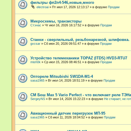
фильтры фп2п4-546,новые,много
electroai
»
Пт июл 17, 2026 12:13:17
» в форуме
Продам
Микросхемы, транзисторы
Стэнас
»
Чт июл 16, 2026 16:17:52
» в форуме
Продам
Станки - сверлильный, резьбонарезной, шлифовка.
gvcsar
»
Сб июн 20, 2026 09:51:47
» в форуме
Продам
Устройство телемеханики TOPAZ (ITDS) HVD3-RTU7
mish0k
»
Ср июл 15, 2026 08:46:51
» в форуме
Продам
Оптореле Mitsubishi SW1DA-M1-4
sasa1965
»
Вт июл 14, 2026 18:51:19
» в форуме
Продам
СМ Бош Max 5 Vario Perfect - что включает реле ТЭНа
SergeyNS
»
Вт июл 14, 2026 15:22:23
» в форуме
Не стирает, не го
Авиационный датчик перегрузок МП-95
sasa1965
»
Сб июл 11, 2026 18:04:52
» в форуме
Продам