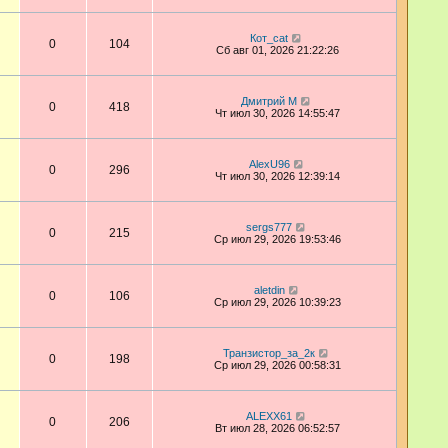
Кот_cat
0
104
Сб авг 01, 2026 21:22:26
Дмитрий М
0
418
Чт июл 30, 2026 14:55:47
AlexU96
0
296
Чт июл 30, 2026 12:39:14
sergs777
0
215
Ср июл 29, 2026 19:53:46
aletdin
0
106
Ср июл 29, 2026 10:39:23
Транзистор_за_2к
0
198
Ср июл 29, 2026 00:58:31
ALEXX61
0
206
Вт июл 28, 2026 06:52:57