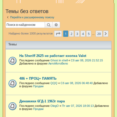
и
Темы без ответов
с
Перейти к расширенному поиску
к
Поиск
Расширенный поиск
Страница
1
из
20
1
2
3
4
5
20
След
Найдено более 1000 результатов
…
Темы
На Sheriff 2625 не работает кнопка Valet
Последнее сообщение
Ghost in shell
«
Сб авг 08, 2026 21:52:15
Добавлено в форуме
АвтоМотоВело
486 + ПРОЦ+ ПАМЯТЬ
Последнее сообщение
QQQ
«
Сб авг 08, 2026 06:48:40
Добавлено
в форуме
Продам
Динамики 6ГД-1 1963г пара
Последнее сообщение
OlegO
«
Пт авг 07, 2026 18:00:13
Добавлено
в форуме
Продам