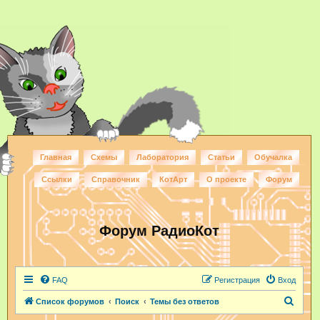
Главная
Схемы
Лаборатория
Статьи
Обучалка
Ссылки
Справочник
КотАрт
О проекте
Форум
Форум РадиоКот
FAQ
Регистрация
Вход
П
Список форумов
Поиск
Темы без ответов
о