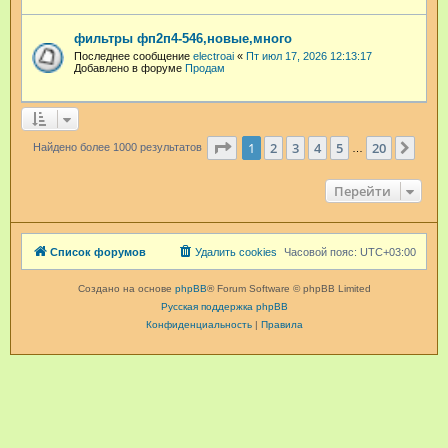
фильтры фп2п4-546,новые,много
Последнее сообщение
electroai
«
Пт июл 17, 2026 12:13:17
Добавлено в форуме
Продам
Страница
1
из
20
1
2
3
4
5
20
След
Найдено более 1000 результатов
…
Перейти
Список форумов
Удалить cookies
Часовой пояс:
UTC+03:00
Создано на основе
phpBB
® Forum Software © phpBB Limited
Русская поддержка phpBB
Конфиденциальность
|
Правила