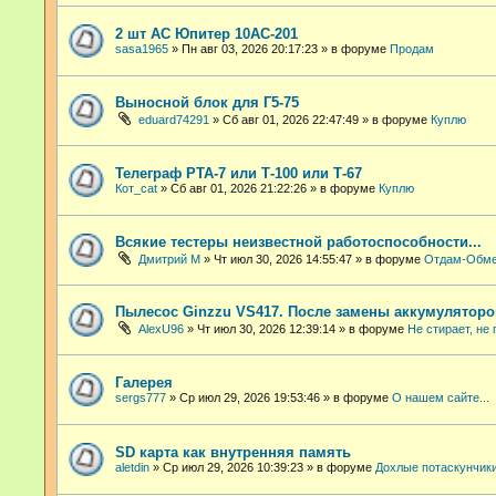
2 шт АС Юпитер 10АС-201
sasa1965
»
Пн авг 03, 2026 20:17:23
» в форуме
Продам
Выносной блок для Г5-75
eduard74291
»
Сб авг 01, 2026 22:47:49
» в форуме
Куплю
Телеграф РТА-7 или Т-100 или Т-67
Кот_cat
»
Сб авг 01, 2026 21:22:26
» в форуме
Куплю
Всякие тестеры неизвестной работоспособности...
Дмитрий М
»
Чт июл 30, 2026 14:55:47
» в форуме
Отдам-Обм
Пылесос Ginzzu VS417. После замены аккумуляторо
AlexU96
»
Чт июл 30, 2026 12:39:14
» в форуме
Не стирает, не 
Галерея
sergs777
»
Ср июл 29, 2026 19:53:46
» в форуме
О нашем сайте...
SD карта как внутренняя память
aletdin
»
Ср июл 29, 2026 10:39:23
» в форуме
Дохлые потаскунчик