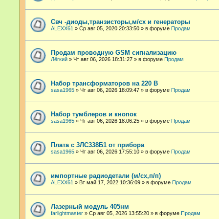
Свч -диоды,транзисторы,м/сх и генераторы
ALEXX61
»
Ср авг 05, 2020 20:33:50
» в форуме
Продам
Продам проводную GSM сигнализацию
Лёгкий
»
Чт авг 06, 2026 18:31:27
» в форуме
Продам
Набор трансформаторов на 220 В
sasa1965
»
Чт авг 06, 2026 18:09:47
» в форуме
Продам
Набор тумблеров и кнопок
sasa1965
»
Чт авг 06, 2026 18:06:25
» в форуме
Продам
Плата с 3ЛС338Б1 от прибора
sasa1965
»
Чт авг 06, 2026 17:55:10
» в форуме
Продам
импортные радиодетали (м/сх,п/п)
ALEXX61
»
Вт май 17, 2022 10:36:09
» в форуме
Продам
Лазерный модуль 405нм
farlightmaster
»
Ср авг 05, 2026 13:55:20
» в форуме
Продам