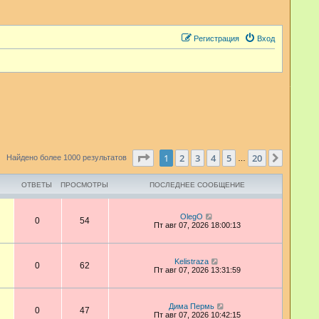
Регистрация
Вход
Страница
1
из
20
1
2
3
4
5
20
След.
Найдено более 1000 результатов
…
ОТВЕТЫ
ПРОСМОТРЫ
ПОСЛЕДНЕЕ СООБЩЕНИЕ
OlegO
0
54
Пт авг 07, 2026 18:00:13
Kelistraza
0
62
Пт авг 07, 2026 13:31:59
Дима Пермь
0
47
Пт авг 07, 2026 10:42:15