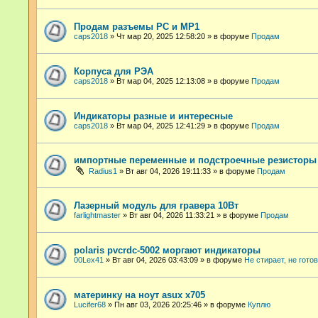
Продам разъемы РС и МР1
caps2018
»
Чт мар 20, 2025 12:58:20
» в форуме
Продам
Корпуса для РЭА
caps2018
»
Вт мар 04, 2025 12:13:08
» в форуме
Продам
Индикаторы разные и интересные
caps2018
»
Вт мар 04, 2025 12:41:29
» в форуме
Продам
импортные переменные и подстроечные резисторы
Radius1
»
Вт авг 04, 2026 19:11:33
» в форуме
Продам
Лазерный модуль для гравера 10Вт
farlightmaster
»
Вт авг 04, 2026 11:33:21
» в форуме
Продам
polaris pvcrdc-5002 моргают индикаторы
00Lex41
»
Вт авг 04, 2026 03:43:09
» в форуме
Не стирает, не гото
материнку на ноут asux x705
Lucifer68
»
Пн авг 03, 2026 20:25:46
» в форуме
Куплю