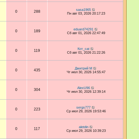
sasa1965
0
288
Пн авг 03, 2026 20:17:23
eduard74291
0
189
Сб авг 01, 2026 22:47:49
Кот_cat
0
119
Сб авг 01, 2026 21:22:26
Дмитрий М
0
435
Чт июл 30, 2026 14:55:47
AlexU96
0
304
Чт июл 30, 2026 12:39:14
sergs777
0
223
Ср июл 29, 2026 19:53:46
aletdin
0
117
Ср июл 29, 2026 10:39:23