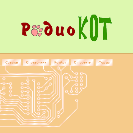
Ссылки
Справочник
КотАрт
О проекте
Форум