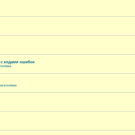
е с кодами ошибок
ателями
вигателями