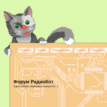
Главная
Схемы
Лаборатория
Статьи
Обучалка
Форум РадиоКот
Здесь можно немножко помяукать :)