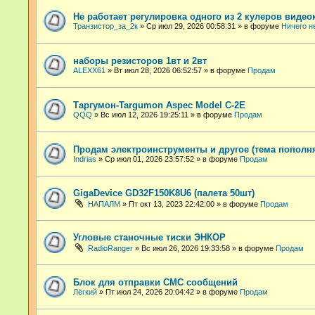
Не работает регулировка одного из 2 кулеров видео
Транзистор_за_2к
»
Ср июл 29, 2026 00:58:31
» в форуме
Ничего н
наборы резисторов 1вт и 2вт
ALEXX61
»
Вт июл 28, 2026 06:52:57
» в форуме
Продам
Таргумон-Targumon Aspec Model C-2E
QQQ
»
Вс июл 12, 2026 19:25:11
» в форуме
Продам
Продам электроинструменты и другое (тема пополн
Indrias
»
Ср июл 01, 2026 23:57:52
» в форуме
Продам
GigaDevice GD32F150K8U6 (палета 50шт)
НАПАЛМ
»
Пт окт 13, 2023 22:42:00
» в форуме
Продам
Угловые станочные тиски ЭНКОР
RadioRanger
»
Вс июл 26, 2026 19:33:58
» в форуме
Продам
Блок для отправки СМС сообщений
Лёгкий
»
Пт июл 24, 2026 20:04:42
» в форуме
Продам