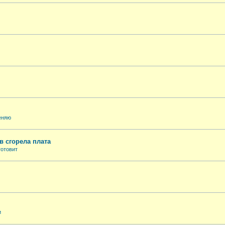
еняю
в сгорела плата
готовит
и