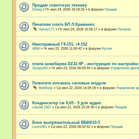
Продам советскую технику
Delvig
»
Пт июл 24, 2026 19:18:26
» в форуме
Продам
Печатная плата БП Л.Кривенко
Yamax171
»
Пт июл 24, 2026 15:56:17
» в форуме
Питание
Неисправный Г4-151, г4-152
ABW
»
Чт июл 23, 2026 11:00:42
» в форуме
Куплю
плата шлагбаума DZJ2.4P - инструкция по настройк
SergeyNS
»
Чт июл 23, 2026 00:50:44
» в форуме
Управление двиг
Помогите опознать силовые модули
BobRudy
»
Ср июл 22, 2026 14:29:18
» в форуме
Управление д
Конденсатор см 0,65 - 5 для аудио
сергей 1507
»
Ср июл 22, 2026 10:26:30
» в форуме
Продам
Блок выпрямительный ВБ60/10-3
Leon1961
»
Ср июл 22, 2026 08:02:42
» в форуме
Продам