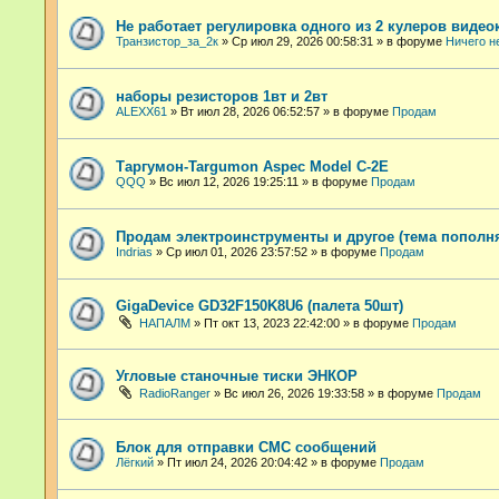
Не работает регулировка одного из 2 кулеров видео
Транзистор_за_2к
»
Ср июл 29, 2026 00:58:31
» в форуме
Ничего н
наборы резисторов 1вт и 2вт
ALEXX61
»
Вт июл 28, 2026 06:52:57
» в форуме
Продам
Таргумон-Targumon Aspec Model C-2E
QQQ
»
Вс июл 12, 2026 19:25:11
» в форуме
Продам
Продам электроинструменты и другое (тема пополн
Indrias
»
Ср июл 01, 2026 23:57:52
» в форуме
Продам
GigaDevice GD32F150K8U6 (палета 50шт)
НАПАЛМ
»
Пт окт 13, 2023 22:42:00
» в форуме
Продам
Угловые станочные тиски ЭНКОР
RadioRanger
»
Вс июл 26, 2026 19:33:58
» в форуме
Продам
Блок для отправки СМС сообщений
Лёгкий
»
Пт июл 24, 2026 20:04:42
» в форуме
Продам