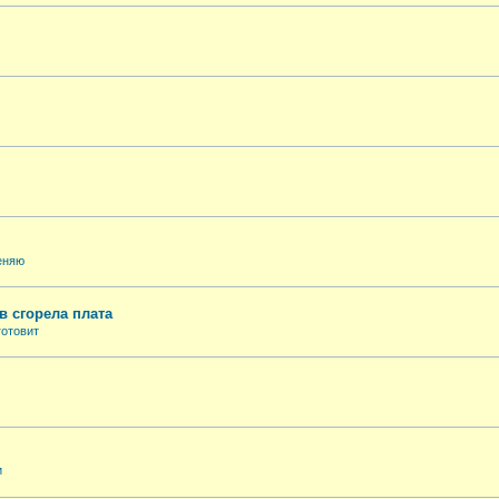
еняю
в сгорела плата
готовит
и