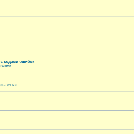
е с кодами ошибок
ателями
вигателями