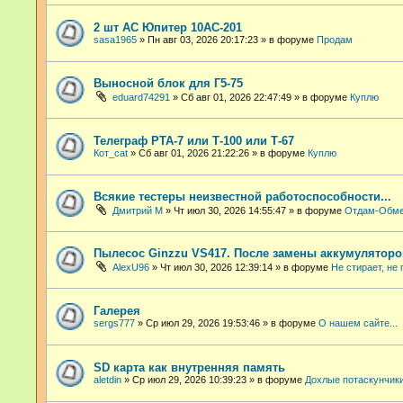
2 шт АС Юпитер 10АС-201
sasa1965
»
Пн авг 03, 2026 20:17:23
» в форуме
Продам
Выносной блок для Г5-75
eduard74291
»
Сб авг 01, 2026 22:47:49
» в форуме
Куплю
Телеграф РТА-7 или Т-100 или Т-67
Кот_cat
»
Сб авг 01, 2026 21:22:26
» в форуме
Куплю
Всякие тестеры неизвестной работоспособности...
Дмитрий М
»
Чт июл 30, 2026 14:55:47
» в форуме
Отдам-Обм
Пылесос Ginzzu VS417. После замены аккумуляторо
AlexU96
»
Чт июл 30, 2026 12:39:14
» в форуме
Не стирает, не 
Галерея
sergs777
»
Ср июл 29, 2026 19:53:46
» в форуме
О нашем сайте...
SD карта как внутренняя память
aletdin
»
Ср июл 29, 2026 10:39:23
» в форуме
Дохлые потаскунчик