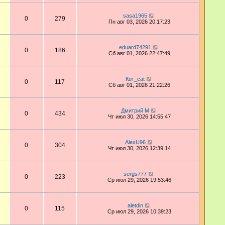
sasa1965
0
279
Пн авг 03, 2026 20:17:23
eduard74291
0
186
Сб авг 01, 2026 22:47:49
Кот_cat
0
117
Сб авг 01, 2026 21:22:26
Дмитрий М
0
434
Чт июл 30, 2026 14:55:47
AlexU96
0
304
Чт июл 30, 2026 12:39:14
sergs777
0
223
Ср июл 29, 2026 19:53:46
aletdin
0
115
Ср июл 29, 2026 10:39:23