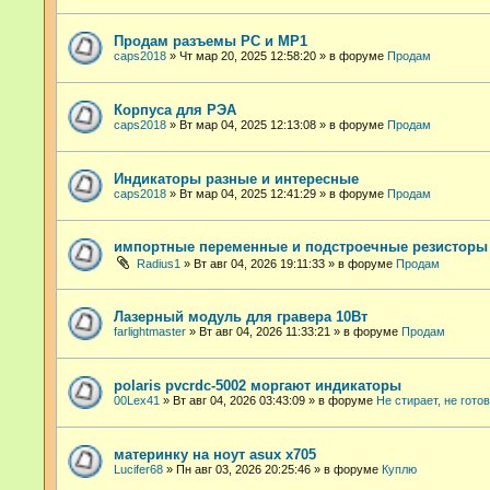
Продам разъемы РС и МР1
caps2018
»
Чт мар 20, 2025 12:58:20
» в форуме
Продам
Корпуса для РЭА
caps2018
»
Вт мар 04, 2025 12:13:08
» в форуме
Продам
Индикаторы разные и интересные
caps2018
»
Вт мар 04, 2025 12:41:29
» в форуме
Продам
импортные переменные и подстроечные резисторы
Radius1
»
Вт авг 04, 2026 19:11:33
» в форуме
Продам
Лазерный модуль для гравера 10Вт
farlightmaster
»
Вт авг 04, 2026 11:33:21
» в форуме
Продам
polaris pvcrdc-5002 моргают индикаторы
00Lex41
»
Вт авг 04, 2026 03:43:09
» в форуме
Не стирает, не гото
материнку на ноут asux x705
Lucifer68
»
Пн авг 03, 2026 20:25:46
» в форуме
Куплю