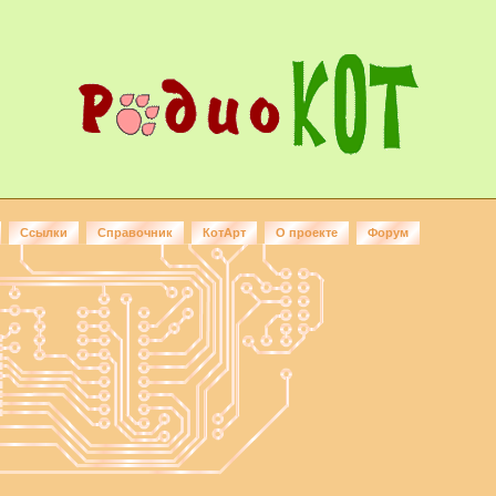
Ссылки
Справочник
КотАрт
О проекте
Форум