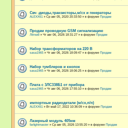
Свч -диоды,транзисторы,м/сх и генераторы
ALEXX61
»
Ср авг 05, 2020 20:33:50
» в форуме
Продам
Продам проводную GSM сигнализацию
Лёгкий
»
Чт авг 06, 2026 18:31:27
» в форуме
Продам
Набор трансформаторов на 220 В
sasa1965
»
Чт авг 06, 2026 18:09:47
» в форуме
Продам
Набор тумблеров и кнопок
sasa1965
»
Чт авг 06, 2026 18:06:25
» в форуме
Продам
Плата с 3ЛС338Б1 от прибора
sasa1965
»
Чт авг 06, 2026 17:55:10
» в форуме
Продам
импортные радиодетали (м/сх,п/п)
ALEXX61
»
Вт май 17, 2022 10:36:09
» в форуме
Продам
Лазерный модуль 405нм
farlightmaster
»
Ср авг 05, 2026 13:55:20
» в форуме
Продам