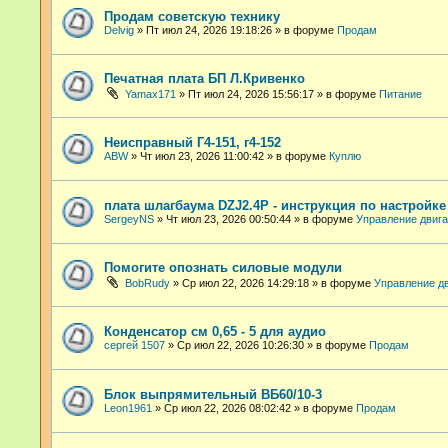
Продам советскую технику
Delvig
»
Пт июл 24, 2026 19:18:26
» в форуме
Продам
Печатная плата БП Л.Кривенко
Yamax171
»
Пт июл 24, 2026 15:56:17
» в форуме
Питание
Неисправный Г4-151, г4-152
ABW
»
Чт июл 23, 2026 11:00:42
» в форуме
Куплю
плата шлагбаума DZJ2.4P - инструкция по настройк
SergeyNS
»
Чт июл 23, 2026 00:50:44
» в форуме
Управление двиг
Помогите опознать силовые модули
BobRudy
»
Ср июл 22, 2026 14:29:18
» в форуме
Управление д
Конденсатор см 0,65 - 5 для аудио
сергей 1507
»
Ср июл 22, 2026 10:26:30
» в форуме
Продам
Блок выпрямительный ВБ60/10-3
Leon1961
»
Ср июл 22, 2026 08:02:42
» в форуме
Продам