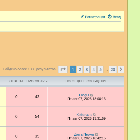
Регистрация
Вход
Страница
1
из
20
1
2
3
4
5
20
След.
Найдено более 1000 результатов
…
ОТВЕТЫ
ПРОСМОТРЫ
ПОСЛЕДНЕЕ СООБЩЕНИЕ
OlegO
0
43
Пт авг 07, 2026 18:00:13
Kelistraza
0
54
Пт авг 07, 2026 13:31:59
Дима Пермь
0
35
Пт авг 07, 2026 10:42:15