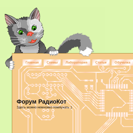
Главная
Схемы
Лаборатория
Статьи
Обучалка
Форум РадиоКот
Здесь можно немножко помяукать :)