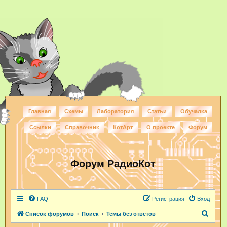
Главная
Схемы
Лаборатория
Статьи
Обучалка
Ссылки
Справочник
КотАрт
О проекте
Форум
Форум РадиоКот
FAQ
Регистрация
Вход
П
Список форумов
Поиск
Темы без ответов
о