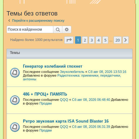
и
Темы без ответов
с
Перейти к расширенному поиску
к
Поиск
Расширенный поиск
Страница
1
из
20
1
2
3
4
5
20
След
Найдено более 1000 результатов
…
Темы
Генератор колебаний глохнет
Последнее сообщение
Звуколюбитель
«
Сб авг 08, 2026 13:53:16
Добавлено в форуме
Радиотехника: приемники, передатчики,
антенны
486 + ПРОЦ+ ПАМЯТЬ
Последнее сообщение
QQQ
«
Сб авг 08, 2026 06:48:40
Добавлено
в форуме
Продам
Ретро звуковая карта ISA Sound Blaster 16
Последнее сообщение
QQQ
«
Сб авг 08, 2026 06:31:39
Добавлено
в форуме
Продам