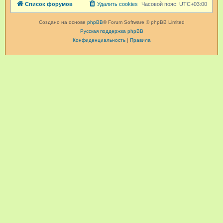
Список форумов
Удалить cookies
Часовой пояс:
UTC+03:00
Создано на основе
phpBB
® Forum Software © phpBB Limited
Русская поддержка phpBB
Конфиденциальность
|
Правила