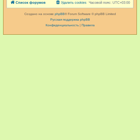
Список форумов
Удалить cookies
Часовой пояс:
UTC+03:00
Создано на основе
phpBB
® Forum Software © phpBB Limited
Русская поддержка phpBB
Конфиденциальность
|
Правила