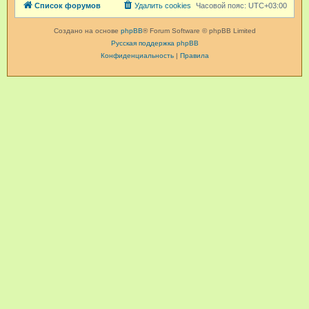
Список форумов
Удалить cookies
Часовой пояс:
UTC+03:00
Создано на основе
phpBB
® Forum Software © phpBB Limited
Русская поддержка phpBB
Конфиденциальность
|
Правила