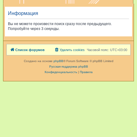
и
Информация
с
к
Вы не можете произвести поиск сразу после предыдущего.
Попробуйте через 3 секунды.
Список форумов
Удалить cookies
Часовой пояс:
UTC+03:00
Создано на основе
phpBB
® Forum Software © phpBB Limited
Русская поддержка phpBB
Конфиденциальность
|
Правила