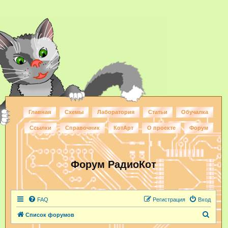
Главная
Схемы
Лаборатория
Статьи
Обучалка
Ссылки
Справочник
КотАрт
О проекте
Форум
Форум РадиоКот
FAQ
Регистрация
Вход
П
Список форумов
о