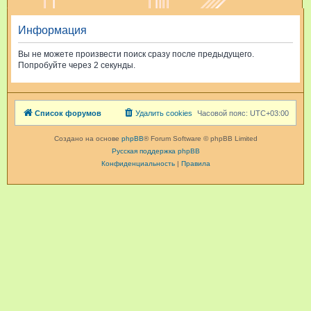
и
Информация
с
к
Вы не можете произвести поиск сразу после предыдущего.
Попробуйте через 2 секунды.
Список форумов
Удалить cookies
Часовой пояс:
UTC+03:00
Создано на основе
phpBB
® Forum Software © phpBB Limited
Русская поддержка phpBB
Конфиденциальность
|
Правила