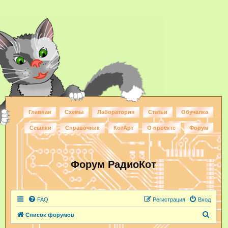
Главная
Схемы
Лаборатория
Статьи
Обучалка
Ссылки
Справочник
КотАрт
О проекте
Форум
Форум РадиоКот
FAQ
Регистрация
Вход
П
Список форумов
о