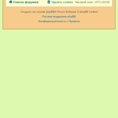
Список форумов
Удалить cookies
Часовой пояс:
UTC+03:00
Создано на основе
phpBB
® Forum Software © phpBB Limited
Русская поддержка phpBB
Конфиденциальность
|
Правила