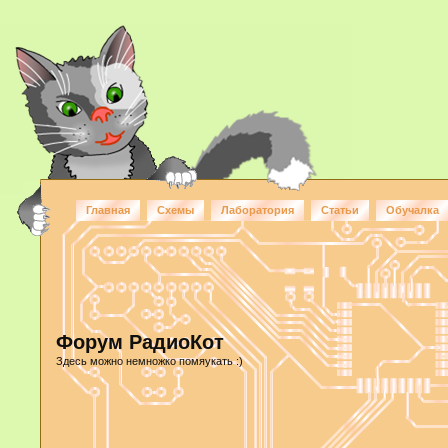
Главная
Схемы
Лаборатория
Статьи
Обучалка
Форум РадиоКот
Здесь можно немножко помяукать :)