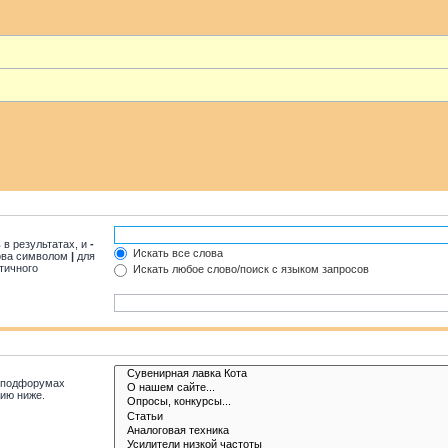
 в результатах, и
-
Искать все слова
лова символом
|
для
тичного
Искать любое слово/поиск с языком запросов
в подфорумах
ию ниже.