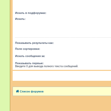
Искать в подфорумах:
Искать:
Показывать результаты как:
Поле сортировки:
Искать сообщения за:
Показывать первые:
Введите 0 для вывода полного текста сообщений.
Список форумов