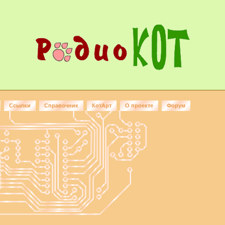
Ссылки
Справочник
КотАрт
О проекте
Форум