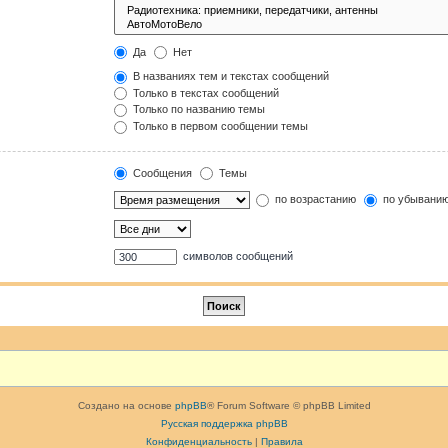
Да
Нет
В названиях тем и текстах сообщений
Только в текстах сообщений
Только по названию темы
Только в первом сообщении темы
Сообщения
Темы
по возрастанию
по убывани
символов сообщений
Создано на основе
phpBB
® Forum Software © phpBB Limited
Русская поддержка phpBB
Конфиденциальность
|
Правила