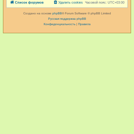
Список форумов
Удалить cookies
Часовой пояс:
UTC+03:00
Создано на основе
phpBB
® Forum Software © phpBB Limited
Русская поддержка phpBB
Конфиденциальность
|
Правила