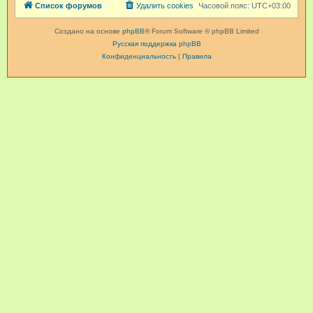
Список форумов
Удалить cookies
Часовой пояс:
UTC+03:00
Создано на основе
phpBB
® Forum Software © phpBB Limited
Русская поддержка phpBB
Конфиденциальность
|
Правила