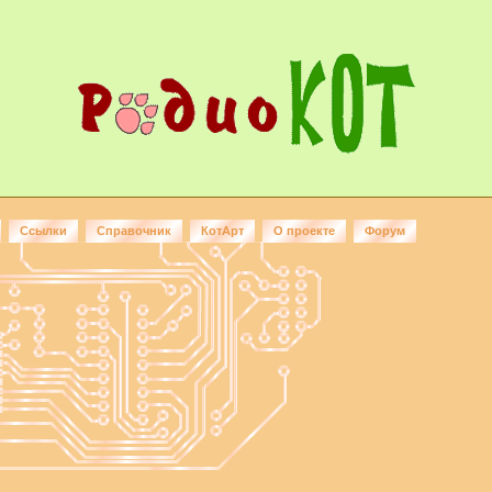
Ссылки
Справочник
КотАрт
О проекте
Форум