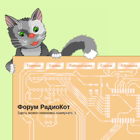
Главная
Схемы
Лаборатория
Статьи
Обучалка
Форум РадиоКот
Здесь можно немножко помяукать :)