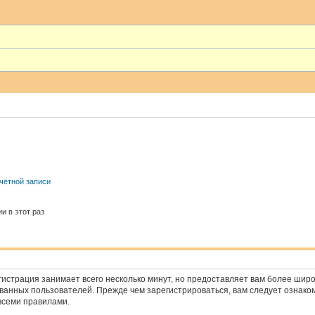
чётной записи
и в этот раз
истрация занимает всего несколько минут, но предоставляет вам более ши
анных пользователей. Прежде чем зарегистрироваться, вам следует ознако
всеми правилами.