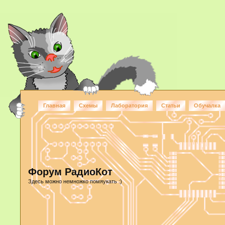
Главная
Схемы
Лаборатория
Статьи
Обучалка
Форум РадиоКот
Здесь можно немножко помяукать :)