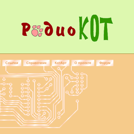
Ссылки
Справочник
КотАрт
О проекте
Форум