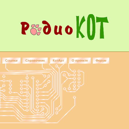
Ссылки
Справочник
КотАрт
О проекте
Форум