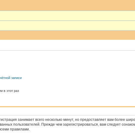
чётной записи
и в этот раз
истрация занимает всего несколько минут, но предоставляет вам более ши
анных пользователей. Прежде чем зарегистрироваться, вам следует ознако
всеми правилами.