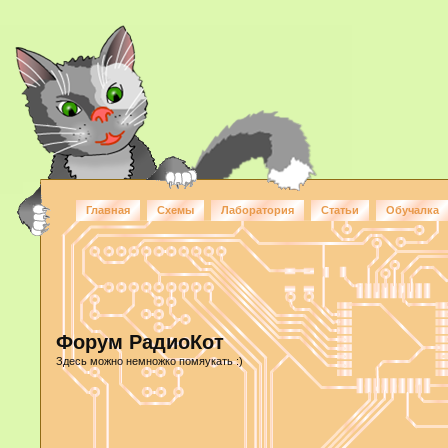
Главная
Схемы
Лаборатория
Статьи
Обучалка
Форум РадиоКот
Здесь можно немножко помяукать :)