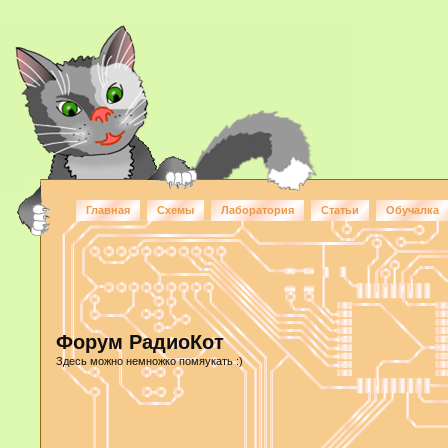
Главная
Схемы
Лаборатория
Статьи
Обучалка
Форум РадиоКот
Здесь можно немножко помяукать :)