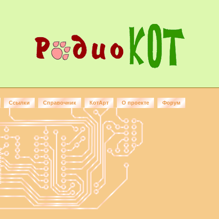
Ссылки
Справочник
КотАрт
О проекте
Форум