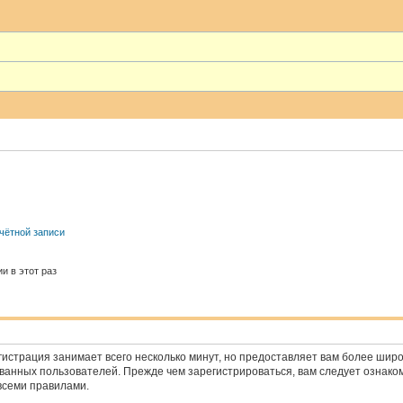
чётной записи
и в этот раз
истрация занимает всего несколько минут, но предоставляет вам более ши
анных пользователей. Прежде чем зарегистрироваться, вам следует ознако
всеми правилами.