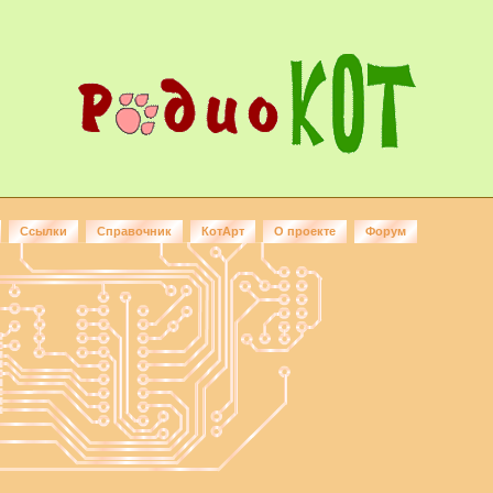
Ссылки
Справочник
КотАрт
О проекте
Форум