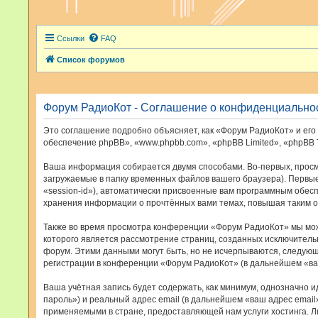
Ссылки
FAQ
Список форумов
Форум РадиоКот - Соглашение о конфиденциально
Это соглашение подробно объясняет, как «Форум РадиоКот» и его 
обеспечение phpBB», «www.phpbb.com», «phpBB Limited», «phpBB
Ваша информация собирается двумя способами. Во-первых, просм
загружаемые в папку временных файлов вашего браузера). Первые
«session-id»), автоматически присвоенные вам программным обес
хранения информации о прочтённых вами темах, повышая таким о
Также во время просмотра конференции «Форум РадиоКот» мы може
которого является рассмотрение страниц, созданных исключител
форум. Этими данными могут быть, но не исчерпываются, следую
регистрации в конференции «Форум РадиоКот» (в дальнейшем «ва
Ваша учётная запись будет содержать, как минимум, однозначно 
пароль») и реальный адрес email (в дальнейшем «ваш адрес ema
применяемыми в стране, предоставляющей нам услуги хостинга. 