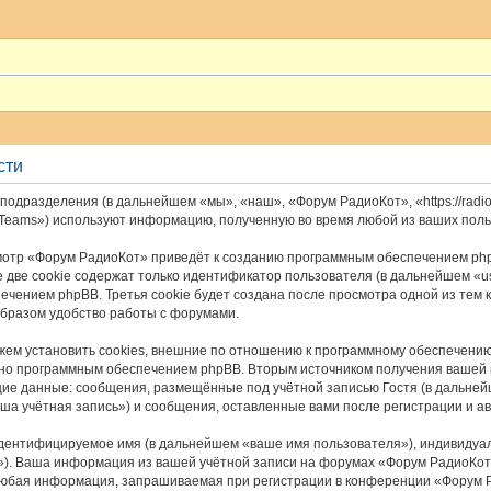
сти
подразделения (в дальнейшем «мы», «наш», «Форум РадиоКот», «https://radio
 Teams») используют информацию, полученную во время любой из ваших пол
отр «Форум РадиоКот» приведёт к созданию программным обеспечением php
 две cookie содержат только идентификатор пользователя (в дальнейшем «u
печением phpBB. Третья cookie будет создана после просмотра одной из тем
бразом удобство работы с форумами.
м установить cookies, внешние по отношению к программному обеспечению p
ьно программным обеспечением phpBB. Вторым источником получения вашей
щие данные: сообщения, размещённые под учётной записью Гостя (в дальне
ша учётная запись») и сообщения, оставленные вами после регистрации и а
идентифицируемое имя (в дальнейшем «ваше имя пользователя»), индивидуа
il»). Ваша информация из вашей учётной записи на форумах «Форум РадиоКо
Любая информация, запрашиваемая при регистрации в конференции «Форум Р