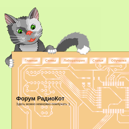
Главная
Схемы
Лаборатория
Статьи
Обучалка
Форум РадиоКот
Здесь можно немножко помяукать :)