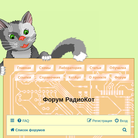
Главная
Схемы
Лаборатория
Статьи
Обучалка
Ссылки
Справочник
КотАрт
О проекте
Форум
Форум РадиоКот
FAQ
Регистрация
Вход
П
Список форумов
о