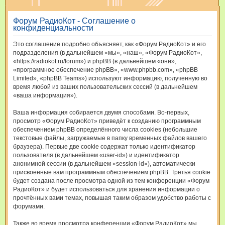
и
Форум РадиоКот - Соглашение о
с
конфиденциальности
к
Это соглашение подробно объясняет, как «Форум РадиоКот» и его
подразделения (в дальнейшем «мы», «наш», «Форум РадиоКот»,
«https://radiokot.ru/forum») и phpBB (в дальнейшем «они»,
«программное обеспечение phpBB», «www.phpbb.com», «phpBB
Limited», «phpBB Teams») используют информацию, полученную во
время любой из ваших пользовательских сессий (в дальнейшем
«ваша информация»).
Ваша информация собирается двумя способами. Во-первых,
просмотр «Форум РадиоКот» приведёт к созданию программным
обеспечением phpBB определённого числа cookies (небольшие
текстовые файлы, загружаемые в папку временных файлов вашего
браузера). Первые две cookie содержат только идентификатор
пользователя (в дальнейшем «user-id») и идентификатор
анонимной сессии (в дальнейшем «session-id»), автоматически
присвоенные вам программным обеспечением phpBB. Третья cookie
будет создана после просмотра одной из тем конференции «Форум
РадиоКот» и будет использоваться для хранения информации о
прочтённых вами темах, повышая таким образом удобство работы с
форумами.
Также во время просмотра конференции «Форум РадиоКот» мы