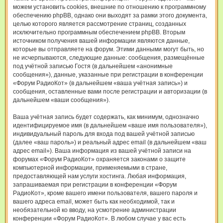
можем установить cookies, внешние по отношению к программному
обеспечению phpBB, однако они выходят за рамки этого документа,
целью которого является рассмотрение страниц, созданных
исключительно программным обеспечением phpBB. Вторым
источником получения вашей информации являются данные,
которые вы отправляете на форум. Этими данными могут быть, но
не исчерпываются, следующие данные: сообщения, размещённые
под учётной записью Гостя (в дальнейшем «анонимные
сообщения»), данные, указанные при регистрации в конференции
«Форум РадиоКот» (в дальнейшем «ваша учётная запись») и
сообщения, оставленные вами после регистрации и авторизации (в
дальнейшем «ваши сообщения»).
Ваша учётная запись будет содержать, как минимум, однозначно
идентифицируемое имя (в дальнейшем «ваше имя пользователя»),
индивидуальный пароль для входа под вашей учётной записью
(далее «ваш пароль») и реальный адрес email (в дальнейшем «ваш
адрес email»). Ваша информация из вашей учётной записи на
форумах «Форум РадиоКот» охраняется законами о защите
компьютерной информации, применяемыми в стране,
предоставляющей нам услуги хостинга. Любая информация,
запрашиваемая при регистрации в конференции «Форум
РадиоКот», кроме вашего имени пользователя, вашего пароля и
вашего адреса email, может быть как необходимой, так и
необязательной ко вводу, на усмотрение администрации
конференции «Форум РадиоКот». В любом случае у вас есть