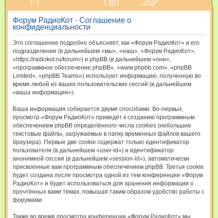
и
Форум РадиоКот - Соглашение о
с
конфиденциальности
к
Это соглашение подробно объясняет, как «Форум РадиоКот» и его
подразделения (в дальнейшем «мы», «наш», «Форум РадиоКот»,
«https://radiokot.ru/forum») и phpBB (в дальнейшем «они»,
«программное обеспечение phpBB», «www.phpbb.com», «phpBB
Limited», «phpBB Teams») используют информацию, полученную во
время любой из ваших пользовательских сессий (в дальнейшем
«ваша информация»).
Ваша информация собирается двумя способами. Во-первых,
просмотр «Форум РадиоКот» приведёт к созданию программным
обеспечением phpBB определённого числа cookies (небольшие
текстовые файлы, загружаемые в папку временных файлов вашего
браузера). Первые две cookie содержат только идентификатор
пользователя (в дальнейшем «user-id») и идентификатор
анонимной сессии (в дальнейшем «session-id»), автоматически
присвоенные вам программным обеспечением phpBB. Третья cookie
будет создана после просмотра одной из тем конференции «Форум
РадиоКот» и будет использоваться для хранения информации о
прочтённых вами темах, повышая таким образом удобство работы с
форумами.
Также во время просмотра конференции «Форум РадиоКот» мы