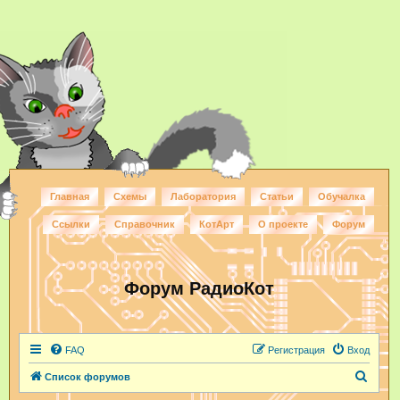
Главная
Схемы
Лаборатория
Статьи
Обучалка
Ссылки
Справочник
КотАрт
О проекте
Форум
Форум РадиоКот
FAQ
Регистрация
Вход
П
Список форумов
о