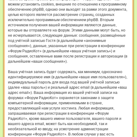
можем установить cookies, внешние по отношению к программному
обеспечению phpBB, однако они выходят за рамки этого документа,
целью которого является рассмотрение страниц, созданных
исключительно программным обеспечением phpBB. Вторым
источником получения вашей информации являются данные,
которые вы отправляете на форум. Этими данными могут быть, но
не исчерпываются, следующие данные: сообщения, размещённые
под учётной записью Гостя (в дальнейшем «анонимные
сообщения»), данные, указанные при регистрации в конференции
«Форум РадиоКот» (в дальнейшем «ваша учётная запись») и
сообщения, оставленные вами после регистрации и авторизации (в
дальнейшем «ваши сообщения»).
Ваша учётная запись будет содержать, как минимум, однозначно
идентифицируемое имя (в дальнейшем «ваше имя пользователя»),
индивидуальный пароль для входа под вашей учётной записью
(далее «ваш пароль») и реальный адрес email (в дальнейшем «ваш
адрес email»). Ваша информация из вашей учётной записи на
форумах «Форум РадиоКот» охраняется законами о защите
компьютерной информации, применяемыми в стране,
предоставляющей нам услуги хостинга. Любая информация,
запрашиваемая при регистрации в конференции «Форум
РадиоКот», кроме вашего имени пользователя, вашего пароля и
вашего адреса email, может быть как необходимой, так и
необязательной ко вводу, на усмотрение администрации
конференции «Форум РадиоКот». В любом случае у вас есть