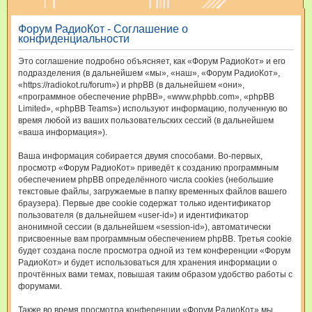
и
Форум РадиоКот - Соглашение о
с
конфиденциальности
к
Это соглашение подробно объясняет, как «Форум РадиоКот» и его
подразделения (в дальнейшем «мы», «наш», «Форум РадиоКот»,
«https://radiokot.ru/forum») и phpBB (в дальнейшем «они»,
«программное обеспечение phpBB», «www.phpbb.com», «phpBB
Limited», «phpBB Teams») используют информацию, полученную во
время любой из ваших пользовательских сессий (в дальнейшем
«ваша информация»).
Ваша информация собирается двумя способами. Во-первых,
просмотр «Форум РадиоКот» приведёт к созданию программным
обеспечением phpBB определённого числа cookies (небольшие
текстовые файлы, загружаемые в папку временных файлов вашего
браузера). Первые две cookie содержат только идентификатор
пользователя (в дальнейшем «user-id») и идентификатор
анонимной сессии (в дальнейшем «session-id»), автоматически
присвоенные вам программным обеспечением phpBB. Третья cookie
будет создана после просмотра одной из тем конференции «Форум
РадиоКот» и будет использоваться для хранения информации о
прочтённых вами темах, повышая таким образом удобство работы с
форумами.
Также во время просмотра конференции «Форум РадиоКот» мы