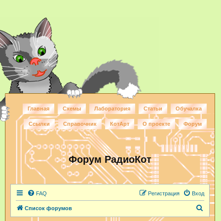
Главная
Схемы
Лаборатория
Статьи
Обучалка
Ссылки
Справочник
КотАрт
О проекте
Форум
Форум РадиоКот
FAQ
Регистрация
Вход
П
Список форумов
о