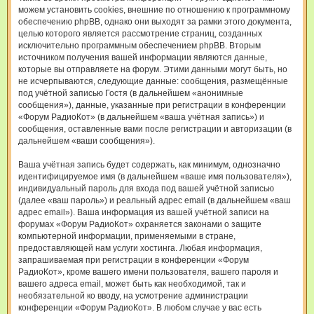
можем установить cookies, внешние по отношению к программному
обеспечению phpBB, однако они выходят за рамки этого документа,
целью которого является рассмотрение страниц, созданных
исключительно программным обеспечением phpBB. Вторым
источником получения вашей информации являются данные,
которые вы отправляете на форум. Этими данными могут быть, но
не исчерпываются, следующие данные: сообщения, размещённые
под учётной записью Гостя (в дальнейшем «анонимные
сообщения»), данные, указанные при регистрации в конференции
«Форум РадиоКот» (в дальнейшем «ваша учётная запись») и
сообщения, оставленные вами после регистрации и авторизации (в
дальнейшем «ваши сообщения»).
Ваша учётная запись будет содержать, как минимум, однозначно
идентифицируемое имя (в дальнейшем «ваше имя пользователя»),
индивидуальный пароль для входа под вашей учётной записью
(далее «ваш пароль») и реальный адрес email (в дальнейшем «ваш
адрес email»). Ваша информация из вашей учётной записи на
форумах «Форум РадиоКот» охраняется законами о защите
компьютерной информации, применяемыми в стране,
предоставляющей нам услуги хостинга. Любая информация,
запрашиваемая при регистрации в конференции «Форум
РадиоКот», кроме вашего имени пользователя, вашего пароля и
вашего адреса email, может быть как необходимой, так и
необязательной ко вводу, на усмотрение администрации
конференции «Форум РадиоКот». В любом случае у вас есть