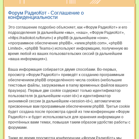
и
Форум РадиоКот - Соглашение о
с
конфиденциальности
к
Это соглашение подробно объясняет, как «Форум РадиоКот» и его
подразделения (в дальнейшем «мы», «наш», «Форум РадиоКот»,
«https://radiokot.ru/forum») и phpBB (в дальнейшем «они»,
«программное обеспечение phpBB», «www.phpbb.com», «phpBB
Limited», «phpBB Teams») используют информацию, полученную во
время любой из ваших пользовательских сессий (в дальнейшем
«ваша информация»).
Ваша информация собирается двумя способами. Во-первых,
просмотр «Форум РадиоКот» приведёт к созданию программным
обеспечением phpBB определённого числа cookies (небольшие
текстовые файлы, загружаемые в папку временных файлов вашего
браузера). Первые две cookie содержат только идентификатор
пользователя (в дальнейшем «user-id») и идентификатор
анонимной сессии (в дальнейшем «session-id»), автоматически
присвоенные вам программным обеспечением phpBB. Третья cookie
будет создана после просмотра одной из тем конференции «Форум
РадиоКот» и будет использоваться для хранения информации о
прочтённых вами темах, повышая таким образом удобство работы с
форумами.
Также во время просмотра конференции «Форум РадиоКот» мы