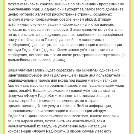
можем установить cookies, внешние по отношению к программному
обеспечению phpBB, однако они выходят за рамки этого документа,
целью которого является рассмотрение страниц, созданных
исключительно программным обеспечением phpBB. Вторым
источником получения вашей информации являются данные,
которые вы отправляете на форум. Этими данными могут быть, но
не исчерпываются, следующие данные: сообщения, размещённые
под учётной записью Гостя (в дальнейшем «анонимные
сообщения»), данные, указанные при регистрации в конференции
«Форум РадиоКот» (в дальнейшем «ваша учётная запись») и
сообщения, оставленные вами после регистрации и авторизации (в
дальнейшем «ваши сообщения»).
Ваша учётная запись будет содержать, как минимум, однозначно
идентифицируемое имя (в дальнейшем «ваше имя пользователя»),
индивидуальный пароль для входа под вашей учётной записью
(далее «ваш пароль») и реальный адрес email (в дальнейшем «ваш
адрес email»). Ваша информация из вашей учётной записи на
форумах «Форум РадиоКот» охраняется законами о защите
компьютерной информации, применяемыми в стране,
предоставляющей нам услуги хостинга. Любая информация,
запрашиваемая при регистрации в конференции «Форум
РадиоКот», кроме вашего имени пользователя, вашего пароля и
вашего адреса email, может быть как необходимой, так и
необязательной ко вводу, на усмотрение администрации
конференции «Форум РадиоКот». В любом случае у вас есть