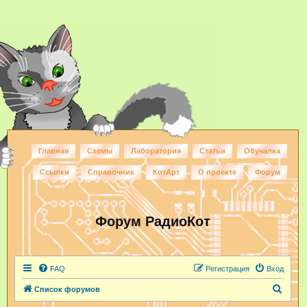
Главная
Схемы
Лаборатория
Статьи
Обучалка
Ссылки
Справочник
КотАрт
О проекте
Форум
Форум РадиоКот
FAQ
Регистрация
Вход
П
Список форумов
о