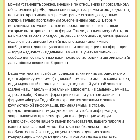
можем установить cookies, внешние по отношению к программному
обеспечению phpBB, однако они выходят за рамки этого документа,
целью которого является рассмотрение страниц, созданных
исключительно программным обеспечением phpBB. Вторым
источником получения вашей информации являются данные,
которые вы отправляете на форум. Этими данными могут быть, но
не исчерпываются, следующие данные: сообщения, размещённые
под учётной записью Гостя (в дальнейшем «анонимные
сообщения»), данные, указанные при регистрации в конференции
«Форум РадиоКот» (в дальнейшем «ваша учётная запись») и
сообщения, оставленные вами после регистрации и авторизации (в
дальнейшем «ваши сообщения»).
Ваша учётная запись будет содержать, как минимум, однозначно
идентифицируемое имя (в дальнейшем «ваше имя пользователя»),
индивидуальный пароль для входа под вашей учётной записью
(далее «ваш пароль») и реальный адрес email (в дальнейшем «ваш
адрес email»). Ваша информация из вашей учётной записи на
форумах «Форум РадиоКот» охраняется законами о защите
компьютерной информации, применяемыми в стране,
предоставляющей нам услуги хостинга. Любая информация,
запрашиваемая при регистрации в конференции «Форум
РадиоКот», кроме вашего имени пользователя, вашего пароля и
вашего адреса email, может быть как необходимой, так и
необязательной ко вводу, на усмотрение администрации
конференции «Форум РадиоКот». В любом случае у вас есть