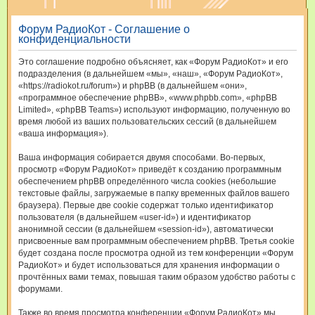
и
Форум РадиоКот - Соглашение о
с
конфиденциальности
к
Это соглашение подробно объясняет, как «Форум РадиоКот» и его
подразделения (в дальнейшем «мы», «наш», «Форум РадиоКот»,
«https://radiokot.ru/forum») и phpBB (в дальнейшем «они»,
«программное обеспечение phpBB», «www.phpbb.com», «phpBB
Limited», «phpBB Teams») используют информацию, полученную во
время любой из ваших пользовательских сессий (в дальнейшем
«ваша информация»).
Ваша информация собирается двумя способами. Во-первых,
просмотр «Форум РадиоКот» приведёт к созданию программным
обеспечением phpBB определённого числа cookies (небольшие
текстовые файлы, загружаемые в папку временных файлов вашего
браузера). Первые две cookie содержат только идентификатор
пользователя (в дальнейшем «user-id») и идентификатор
анонимной сессии (в дальнейшем «session-id»), автоматически
присвоенные вам программным обеспечением phpBB. Третья cookie
будет создана после просмотра одной из тем конференции «Форум
РадиоКот» и будет использоваться для хранения информации о
прочтённых вами темах, повышая таким образом удобство работы с
форумами.
Также во время просмотра конференции «Форум РадиоКот» мы