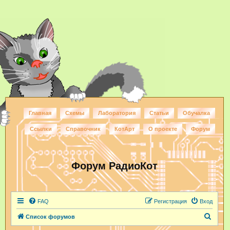
Главная
Схемы
Лаборатория
Статьи
Обучалка
Ссылки
Справочник
КотАрт
О проекте
Форум
Форум РадиоКот
FAQ
Регистрация
Вход
П
Список форумов
о