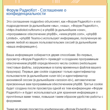
и
Форум РадиоКот - Соглашение о
с
конфиденциальности
к
Это соглашение подробно объясняет, как «Форум РадиоКот» и его
подразделения (в дальнейшем «мы», «наш», «Форум РадиоКот»,
«https://radiokot.ru/forum») и phpBB (в дальнейшем «они»,
«программное обеспечение phpBB», «www.phpbb.com», «phpBB
Limited», «phpBB Teams») используют информацию, полученную во
время любой из ваших пользовательских сессий (в дальнейшем
«ваша информация»).
Ваша информация собирается двумя способами. Во-первых,
просмотр «Форум РадиоКот» приведёт к созданию программным
обеспечением phpBB определённого числа cookies (небольшие
текстовые файлы, загружаемые в папку временных файлов вашего
браузера). Первые две cookie содержат только идентификатор
пользователя (в дальнейшем «user-id») и идентификатор
анонимной сессии (в дальнейшем «session-id»), автоматически
присвоенные вам программным обеспечением phpBB. Третья cookie
будет создана после просмотра одной из тем конференции «Форум
РадиоКот» и будет использоваться для хранения информации о
прочтённых вами темах, повышая таким образом удобство работы с
форумами.
Также во время просмотра конференции «Форум РадиоКот» мы