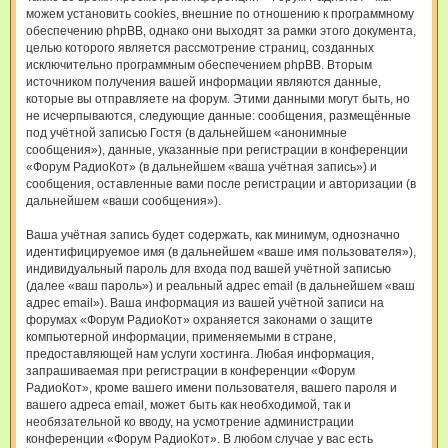
можем установить cookies, внешние по отношению к программному
обеспечению phpBB, однако они выходят за рамки этого документа,
целью которого является рассмотрение страниц, созданных
исключительно программным обеспечением phpBB. Вторым
источником получения вашей информации являются данные,
которые вы отправляете на форум. Этими данными могут быть, но
не исчерпываются, следующие данные: сообщения, размещённые
под учётной записью Гостя (в дальнейшем «анонимные
сообщения»), данные, указанные при регистрации в конференции
«Форум РадиоКот» (в дальнейшем «ваша учётная запись») и
сообщения, оставленные вами после регистрации и авторизации (в
дальнейшем «ваши сообщения»).
Ваша учётная запись будет содержать, как минимум, однозначно
идентифицируемое имя (в дальнейшем «ваше имя пользователя»),
индивидуальный пароль для входа под вашей учётной записью
(далее «ваш пароль») и реальный адрес email (в дальнейшем «ваш
адрес email»). Ваша информация из вашей учётной записи на
форумах «Форум РадиоКот» охраняется законами о защите
компьютерной информации, применяемыми в стране,
предоставляющей нам услуги хостинга. Любая информация,
запрашиваемая при регистрации в конференции «Форум
РадиоКот», кроме вашего имени пользователя, вашего пароля и
вашего адреса email, может быть как необходимой, так и
необязательной ко вводу, на усмотрение администрации
конференции «Форум РадиоКот». В любом случае у вас есть