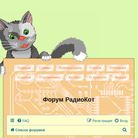
Главная
Схемы
Лаборатория
Статьи
Обучалка
Ссылки
Справочник
КотАрт
О проекте
Форум
Форум РадиоКот
FAQ
Регистрация
Вход
П
Список форумов
о