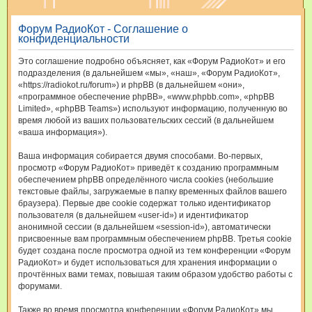
и
Форум РадиоКот - Соглашение о
с
конфиденциальности
к
Это соглашение подробно объясняет, как «Форум РадиоКот» и его
подразделения (в дальнейшем «мы», «наш», «Форум РадиоКот»,
«https://radiokot.ru/forum») и phpBB (в дальнейшем «они»,
«программное обеспечение phpBB», «www.phpbb.com», «phpBB
Limited», «phpBB Teams») используют информацию, полученную во
время любой из ваших пользовательских сессий (в дальнейшем
«ваша информация»).
Ваша информация собирается двумя способами. Во-первых,
просмотр «Форум РадиоКот» приведёт к созданию программным
обеспечением phpBB определённого числа cookies (небольшие
текстовые файлы, загружаемые в папку временных файлов вашего
браузера). Первые две cookie содержат только идентификатор
пользователя (в дальнейшем «user-id») и идентификатор
анонимной сессии (в дальнейшем «session-id»), автоматически
присвоенные вам программным обеспечением phpBB. Третья cookie
будет создана после просмотра одной из тем конференции «Форум
РадиоКот» и будет использоваться для хранения информации о
прочтённых вами темах, повышая таким образом удобство работы с
форумами.
Также во время просмотра конференции «Форум РадиоКот» мы