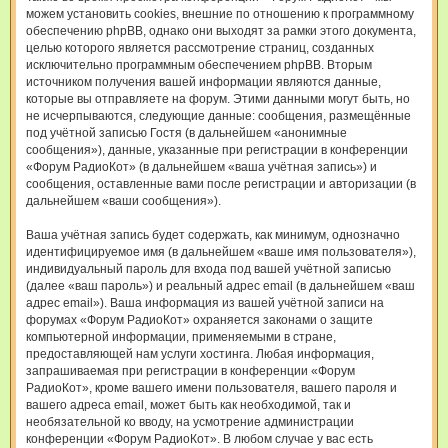
можем установить cookies, внешние по отношению к программному
обеспечению phpBB, однако они выходят за рамки этого документа,
целью которого является рассмотрение страниц, созданных
исключительно программным обеспечением phpBB. Вторым
источником получения вашей информации являются данные,
которые вы отправляете на форум. Этими данными могут быть, но
не исчерпываются, следующие данные: сообщения, размещённые
под учётной записью Гостя (в дальнейшем «анонимные
сообщения»), данные, указанные при регистрации в конференции
«Форум РадиоКот» (в дальнейшем «ваша учётная запись») и
сообщения, оставленные вами после регистрации и авторизации (в
дальнейшем «ваши сообщения»).
Ваша учётная запись будет содержать, как минимум, однозначно
идентифицируемое имя (в дальнейшем «ваше имя пользователя»),
индивидуальный пароль для входа под вашей учётной записью
(далее «ваш пароль») и реальный адрес email (в дальнейшем «ваш
адрес email»). Ваша информация из вашей учётной записи на
форумах «Форум РадиоКот» охраняется законами о защите
компьютерной информации, применяемыми в стране,
предоставляющей нам услуги хостинга. Любая информация,
запрашиваемая при регистрации в конференции «Форум
РадиоКот», кроме вашего имени пользователя, вашего пароля и
вашего адреса email, может быть как необходимой, так и
необязательной ко вводу, на усмотрение администрации
конференции «Форум РадиоКот». В любом случае у вас есть