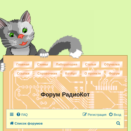
Главная
Схемы
Лаборатория
Статьи
Обучалка
Ссылки
Справочник
КотАрт
О проекте
Форум
Форум РадиоКот
FAQ
Регистрация
Вход
П
Список форумов
о