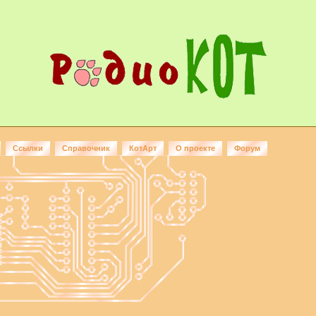
Ссылки
Справочник
КотАрт
О проекте
Форум