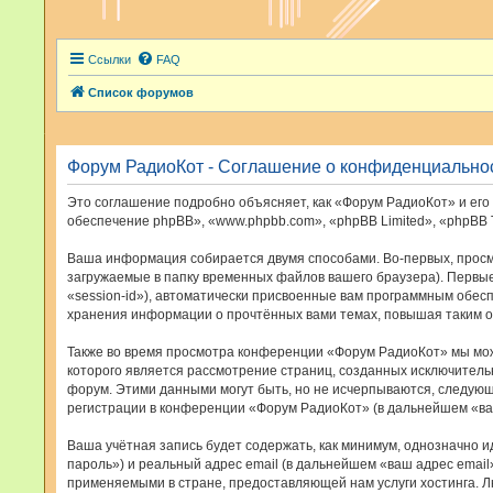
Ссылки
FAQ
Список форумов
Форум РадиоКот - Соглашение о конфиденциально
Это соглашение подробно объясняет, как «Форум РадиоКот» и его 
обеспечение phpBB», «www.phpbb.com», «phpBB Limited», «phpBB
Ваша информация собирается двумя способами. Во-первых, просм
загружаемые в папку временных файлов вашего браузера). Первые
«session-id»), автоматически присвоенные вам программным обес
хранения информации о прочтённых вами темах, повышая таким о
Также во время просмотра конференции «Форум РадиоКот» мы може
которого является рассмотрение страниц, созданных исключител
форум. Этими данными могут быть, но не исчерпываются, следую
регистрации в конференции «Форум РадиоКот» (в дальнейшем «ва
Ваша учётная запись будет содержать, как минимум, однозначно 
пароль») и реальный адрес email (в дальнейшем «ваш адрес ema
применяемыми в стране, предоставляющей нам услуги хостинга. 