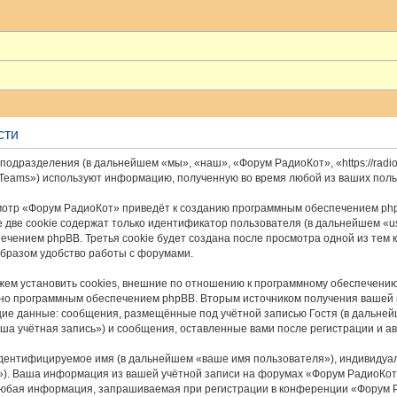
сти
подразделения (в дальнейшем «мы», «наш», «Форум РадиоКот», «https://radio
 Teams») используют информацию, полученную во время любой из ваших пол
отр «Форум РадиоКот» приведёт к созданию программным обеспечением php
 две cookie содержат только идентификатор пользователя (в дальнейшем «u
печением phpBB. Третья cookie будет создана после просмотра одной из тем
бразом удобство работы с форумами.
м установить cookies, внешние по отношению к программному обеспечению p
ьно программным обеспечением phpBB. Вторым источником получения вашей
щие данные: сообщения, размещённые под учётной записью Гостя (в дальне
ша учётная запись») и сообщения, оставленные вами после регистрации и а
идентифицируемое имя (в дальнейшем «ваше имя пользователя»), индивидуа
il»). Ваша информация из вашей учётной записи на форумах «Форум РадиоКо
Любая информация, запрашиваемая при регистрации в конференции «Форум Р