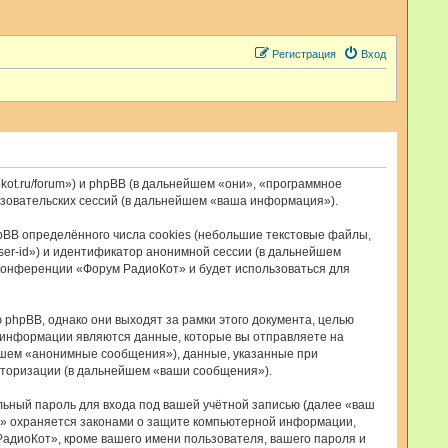
Регистрация
Вход
kot.ru/forum») и phpBB (в дальнейшем «они», «программное
ьзовательских сессий (в дальнейшем «ваша информация»).
BB определённого числа cookies (небольшие текстовые файлы,
ser-id») и идентификатор анонимной сессии (в дальнейшем
 конференции «Форум РадиоКот» и будет использоваться для
hpBB, однако они выходят за рамки этого документа, целью
 информации являются данные, которые вы отправляете на
йшем «анонимные сообщения»), данные, указанные при
вторизации (в дальнейшем «ваши сообщения»).
льный пароль для входа под вашей учётной записью (далее «ваш
т» охраняется законами о защите компьютерной информации,
адиоКот», кроме вашего имени пользователя, вашего пароля и