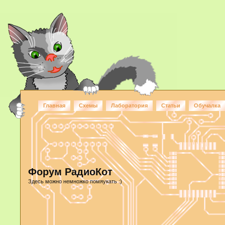
Главная
Схемы
Лаборатория
Статьи
Обучалка
Форум РадиоКот
Здесь можно немножко помяукать :)