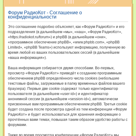
и
Форум РадиоКот - Соглашение о
с
конфиденциальности
к
Это соглашение подробно объясняет, как «Форум РадиоКот» и его
подразделения (в дальнейшем «мы», «наш», «Форум РадиоКот»,
«https://radiokot.ru/forum») и phpBB (в дальнейшем «они»,
«программное обеспечение phpBB», «www.phpbb.com», «phpBB
Limited», «phpBB Teams») используют информацию, полученную во
время любой из ваших пользовательских сессий (в дальнейшем
«ваша информация»).
Ваша информация собирается двумя способами. Во-первых,
просмотр «Форум РадиоКот» приведёт к созданию программным
обеспечением phpBB определённого числа cookies (небольшие
текстовые файлы, загружаемые в папку временных файлов вашего
браузера). Первые две cookie содержат только идентификатор
пользователя (в дальнейшем «user-id») и идентификатор
анонимной сессии (в дальнейшем «session-id»), автоматически
присвоенные вам программным обеспечением phpBB. Третья cookie
будет создана после просмотра одной из тем конференции «Форум
РадиоКот» и будет использоваться для хранения информации о
прочтённых вами темах, повышая таким образом удобство работы с
форумами.
Также во время просмотра конференции «Форум РадиоКот» мы