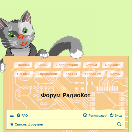
Главная
Схемы
Лаборатория
Статьи
Обучалка
Ссылки
Справочник
КотАрт
О проекте
Форум
Форум РадиоКот
FAQ
Регистрация
Вход
П
Список форумов
о