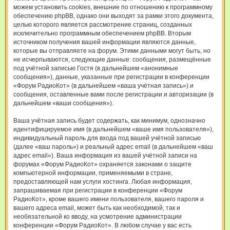
можем установить cookies, внешние по отношению к программному
обеспечению phpBB, однако они выходят за рамки этого документа,
целью которого является рассмотрение страниц, созданных
исключительно программным обеспечением phpBB. Вторым
источником получения вашей информации являются данные,
которые вы отправляете на форум. Этими данными могут быть, но
не исчерпываются, следующие данные: сообщения, размещённые
под учётной записью Гостя (в дальнейшем «анонимные
сообщения»), данные, указанные при регистрации в конференции
«Форум РадиоКот» (в дальнейшем «ваша учётная запись») и
сообщения, оставленные вами после регистрации и авторизации (в
дальнейшем «ваши сообщения»).
Ваша учётная запись будет содержать, как минимум, однозначно
идентифицируемое имя (в дальнейшем «ваше имя пользователя»),
индивидуальный пароль для входа под вашей учётной записью
(далее «ваш пароль») и реальный адрес email (в дальнейшем «ваш
адрес email»). Ваша информация из вашей учётной записи на
форумах «Форум РадиоКот» охраняется законами о защите
компьютерной информации, применяемыми в стране,
предоставляющей нам услуги хостинга. Любая информация,
запрашиваемая при регистрации в конференции «Форум
РадиоКот», кроме вашего имени пользователя, вашего пароля и
вашего адреса email, может быть как необходимой, так и
необязательной ко вводу, на усмотрение администрации
конференции «Форум РадиоКот». В любом случае у вас есть