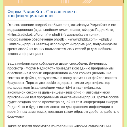
и
Форум РадиоКот - Соглашение о
с
конфиденциальности
к
Это соглашение подробно объясняет, как «Форум РадиоКот» и его
подразделения (в дальнейшем «мы», «наш», «Форум РадиоКот»,
«https://radiokot.ru/forum») и phpBB (в дальнейшем «они»,
«программное обеспечение phpBB», «www.phpbb.com», «phpBB
Limited», «phpBB Teams») используют информацию, полученную во
время любой из ваших пользовательских сессий (в дальнейшем
«ваша информация»).
Ваша информация собирается двумя способами. Во-первых,
просмотр «Форум РадиоКот» приведёт к созданию программным
обеспечением phpBB определённого числа cookies (небольшие
текстовые файлы, загружаемые в папку временных файлов вашего
браузера). Первые две cookie содержат только идентификатор
пользователя (в дальнейшем «user-id») и идентификатор
анонимной сессии (в дальнейшем «session-id»), автоматически
присвоенные вам программным обеспечением phpBB. Третья cookie
будет создана после просмотра одной из тем конференции «Форум
РадиоКот» и будет использоваться для хранения информации о
прочтённых вами темах, повышая таким образом удобство работы с
форумами.
Также во время просмотра конференции «Форум РадиоКот» мы