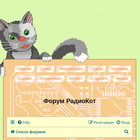
Главная
Схемы
Лаборатория
Статьи
Обучалка
Ссылки
Справочник
КотАрт
О проекте
Форум
Форум РадиоКот
FAQ
Регистрация
Вход
П
Список форумов
о