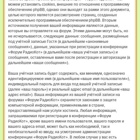
можем установить cookies, внешние по отношению к программному
обеспечению phpBB, однако они выходят за рамки этого документа,
целью которого является рассмотрение страниц, созданных
исключительно программным обеспечением phpBB. Вторым
источником получения вашей информации являются данные,
которые вы отправляете на форум. Этими данными могут быть, но
не исчерпываются, следующие данные: сообщения, размещённые
под учётной записью Гостя (в дальнейшем «анонимные
сообщения»), данные, указанные при регистрации в конференции
«Форум РадиоКот» (в дальнейшем «ваша учётная запись») и
сообщения, оставленные вами после регистрации и авторизации (в
дальнейшем «ваши сообщения»).
Ваша учётная запись будет содержать, как минимум, однозначно
идентифицируемое имя (в дальнейшем «ваше имя пользователя»),
индивидуальный пароль для входа под вашей учётной записью
(далее «ваш пароль») и реальный адрес email (в дальнейшем «ваш
адрес email»). Ваша информация из вашей учётной записи на
форумах «Форум РадиоКот» охраняется законами о защите
компьютерной информации, применяемыми в стране,
предоставляющей нам услуги хостинга. Любая информация,
запрашиваемая при регистрации в конференции «Форум
РадиоКот», кроме вашего имени пользователя, вашего пароля и
вашего адреса email, может быть как необходимой, так и
необязательной ко вводу, на усмотрение администрации
конференции «Форум РадиоКот». В любом случае у вас есть